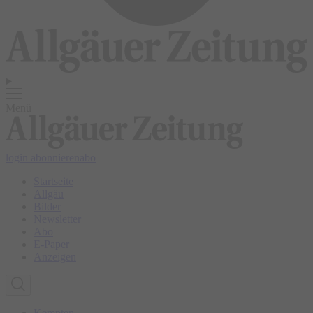
Menü
login
abonnieren
abo
Startseite
Allgäu
Bilder
Newsletter
Abo
E-Paper
Anzeigen
Kempten