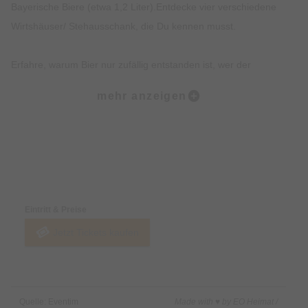
Bayerische Biere (etwa 1,2 Liter).Entdecke vier verschiedene
Wirtshäuser/ Stehausschank, die Du kennen musst.
Erfahre, warum Bier nur zufällig entstanden ist, wer der
Münchner im Himmel ist und erhalte einen Expertenstatus rund
mehr anzeigen
um ´s Bier Brauen und das Reinheitsgebot.
Erhalte exklusives Insiderwissen und lustige Anekdote, die
nicht in jedem Reiseführer stehen.
Preise & Zahlungsoptionen
Entdecke Hotspots der Münchner Altstadt und Institutionen wie
Eintritt & Preise
das Hofbräuhaus.
Jetzt Tickets kaufen
Beschreibung:
Du wolltest schon immer erfahren, wie das Lieblingsgetränk
Quelle: Eventim
Made with ♥ by EO Heimat /