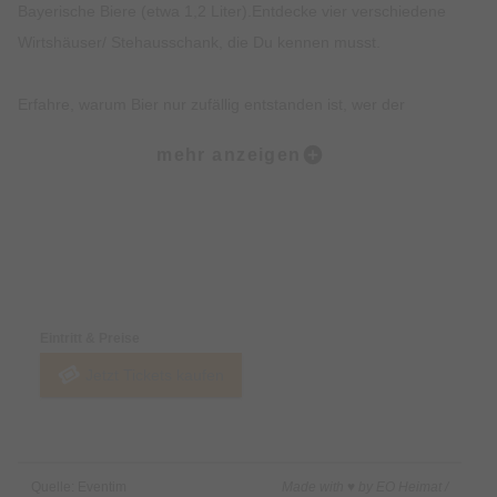
Bayerische Biere (etwa 1,2 Liter).Entdecke vier verschiedene
Wirtshäuser/ Stehausschank, die Du kennen musst.
Erfahre, warum Bier nur zufällig entstanden ist, wer der
Münchner im Himmel ist und erhalte einen Expertenstatus rund
mehr anzeigen
um ´s Bier Brauen und das Reinheitsgebot.
Erhalte exklusives Insiderwissen und lustige Anekdote, die
nicht in jedem Reiseführer stehen.
Preise & Zahlungsoptionen
Entdecke Hotspots der Münchner Altstadt und Institutionen wie
Eintritt & Preise
das Hofbräuhaus.
Jetzt Tickets kaufen
Beschreibung:
Du wolltest schon immer erfahren, wie das Lieblingsgetränk
Quelle: Eventim
Made with ♥ by EO Heimat /