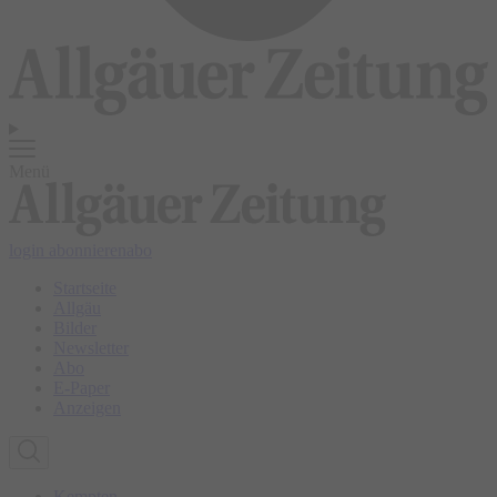
Menü
login
abonnieren
abo
Startseite
Allgäu
Bilder
Newsletter
Abo
E-Paper
Anzeigen
Kempten