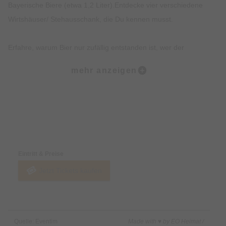
Bayerische Biere (etwa 1,2 Liter).Entdecke vier verschiedene
Wirtshäuser/ Stehausschank, die Du kennen musst.
Erfahre, warum Bier nur zufällig entstanden ist, wer der
Münchner im Himmel ist und erhalte einen Expertenstatus rund
mehr anzeigen
um ´s Bier Brauen und das Reinheitsgebot.
Erhalte exklusives Insiderwissen und lustige Anekdote, die
nicht in jedem Reiseführer stehen.
Preise & Zahlungsoptionen
Entdecke Hotspots der Münchner Altstadt und Institutionen wie
Eintritt & Preise
das Hofbräuhaus.
Jetzt Tickets kaufen
Beschreibung:
Du wolltest schon immer erfahren, wie das Lieblingsgetränk
Quelle: Eventim
Made with ♥ by EO Heimat /