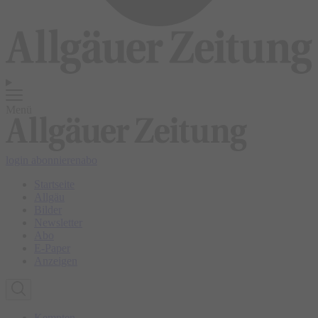
Menü
login
abonnieren
abo
Startseite
Allgäu
Bilder
Newsletter
Abo
E-Paper
Anzeigen
Kempten