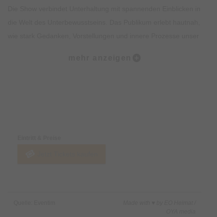
Die Show verbindet Unterhaltung mit spannenden Einblicken in
die Welt des Unterbewusstseins. Das Publikum erlebt hautnah,
wie stark Gedanken, Vorstellungen und innere Prozesse unser
Verhalten beeinflussen können.
mehr anzeigen
Jeder Abend ist anders, spontan und voller Überraschungen –
ein Erlebnis zum Staunen, Lachen und Mitfiebern für die ganze
Familie.
Preise & Zahlungsoptionen
Eine Show mit Humor, Emotionen und der Frage: „Was, wenn
Eintritt & Preise
es doch funktioniert?“
Jetzt Tickets kaufen
Quelle: Eventim
Made with ♥ by EO Heimat /
OYA media