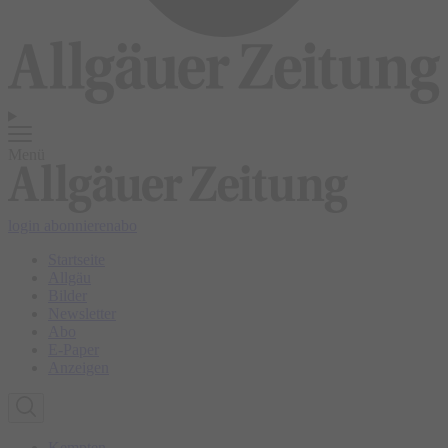
Menü
login
abonnieren
abo
Startseite
Allgäu
Bilder
Newsletter
Abo
E-Paper
Anzeigen
Kempten