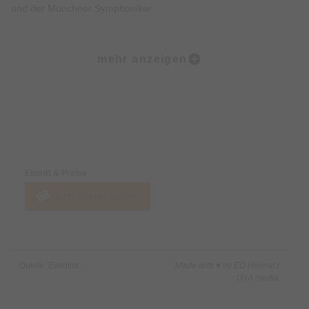
und der Münchner Symphoniker
Genezareth Chor Unterschleißheim
mehr anzeigen
unter der Leitung von Florian Bille
Preise & Zahlungsoptionen
Eintritt & Preise
Jetzt Tickets kaufen
Quelle: Eventim
Made with ♥ by EO Heimat /
OYA media