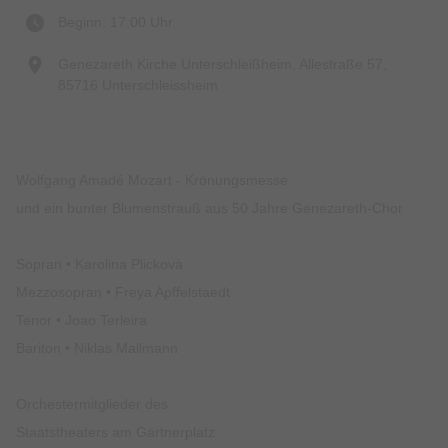
Beginn: 17:00 Uhr
Genezareth Kirche Unterschleißheim, Allestraße 57,
85716 Unterschleissheim
Wolfgang Amadé Mozart - Krönungsmesse
und ein bunter Blumenstrauß aus 50 Jahre Genezareth-Chor
Sopran • Karolina Plickovà
Mezzosopran • Freya Apffelstaedt
Tenor • Joao Terleira
Bariton • Niklas Mallmann
Orchestermitglieder des
Staatstheaters am Gärtnerplatz