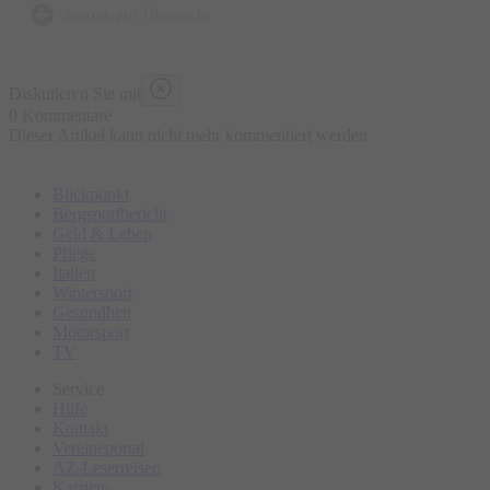
zurück zur Übersicht
Diskutieren Sie mit
0 Kommentare
Dieser Artikel kann nicht mehr kommentiert werden
Blickpunkt
Bergsportbericht
Geld & Leben
Pflege
Italien
Wintersport
Gesundheit
Motorsport
TV
Service
Hilfe
Kontakt
Vereineportal
AZ-Leserreisen
Karriere