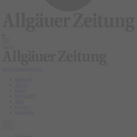
Menü
login
abonnieren
abo
Startseite
Allgäu
Bilder
Newsletter
Abo
E-Paper
Anzeigen
Kempten