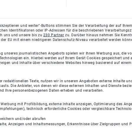
Akzeptieren und weiter"-Buttons stimmen Sie der Verarbeitung der auf Ihrem
ichen Identifikatoren oder IP-Adressen für die beschriebenen Verarbeitun
rch uns und unsere bis zu
230 Partner
zu. Darüber hinaus nehmen Sie Kenntni
 der EU mit einem niedrigeren Datenschutz-Niveau verarbeitet werden könn
ng unseres journalistischen Angebots spielen wir Ihnen Werbung aus, die v
Technologien ein. Hierbei werden auf Ihrem Gerät Cookies gespeichert und
eigen und Inhalte über verschiedene Websites hinweg basierend auf einem 
 redaktionellen Texte, nutzen wir in unseren Angeboten externe Inhalte und
casts. Die Anbieter, von denen wir diese externen Inhalten und Dienste bezi
und Ihre personenbezogenen Daten erheben und verarbeiten.
e Werbung mit Profilbildung, externe Inhalte anzeigen, Optimierung des An
empfehlungen), technisch erforderliche Cookies oder vergleichbare Technolo
peichern und/oder abrufen
halte, Anzeigen und Inhaltsmessungen, Erkenntnisse über Zielgruppen und 