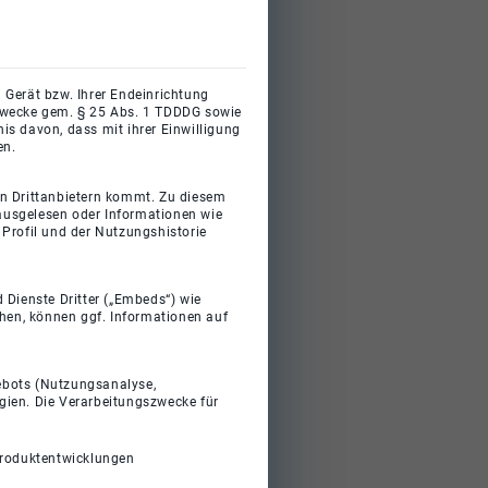
 Gerät bzw. Ihrer Endeinrichtung
gszwecke gem. § 25 Abs. 1 TDDDG sowie
s davon, dass mit ihrer Einwilligung
en.
on Drittanbietern kommt. Zu diesem
 ausgelesen oder Informationen wie
Profil und der Nutzungshistorie
 Dienste Dritter („Embeds“) wie
ehen, können ggf. Informationen auf
gebots (Nutzungsanalyse,
gien. Die Verarbeitungszwecke für
Produktentwicklungen