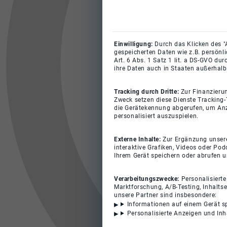
Einwilligung:
Durch das Klicken des "
gespeicherten Daten wie z.B. persönl
Art. 6 Abs. 1 Satz 1 lit. a DS-GVO du
ihre Daten auch in Staaten außerhalb
Tracking durch Dritte:
Zur Finanzieru
Zweck setzen diese Dienste Tracking-
die Gerätekennung abgerufen, um Anz
personalisiert auszuspielen.
Externe Inhalte:
Zur Ergänzung unserer
interaktive Grafiken, Videos oder Pod
Ihrem Gerät speichern oder abrufen 
Verarbeitungszwecke:
Personalisiert
Marktforschung, A/B-Testing, Inhalts
unsere Partner sind insbesondere:
Informationen auf einem Gerät s
Personalisierte Anzeigen und In