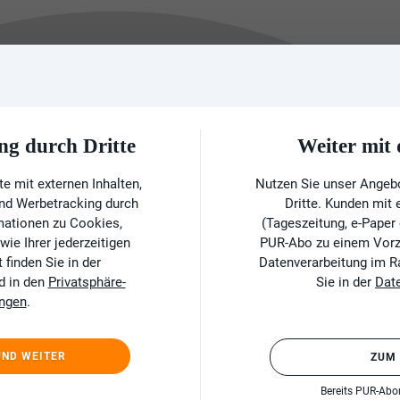
ng durch Dritte
Weiter mi
e mit externen Inhalten,
Nutzen Sie unser Angeb
und Werbetracking durch
Dritte. Kunden mit
rmationen zu Cookies,
(Tageszeitung, e-Paper
ie Ihrer jederzeitigen
PUR-Abo zu einem Vorzu
finden Sie in der
Datenverarbeitung im 
d in den
Privatsphäre-
Sie in der
Dat
ungen
.
UND WEITER
ZUM
Bereits PUR-Ab