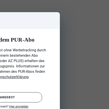
t dem PUR-Abo
ot ohne Werbetracking durch
 einem bestehenden Abo
 oder AZ PLUS) erhalten das
gspreis. Informationen zur
Rahmen des PUR-Abos finden
enschutzerklärung
.
 ANGEBOT
onnent?
Hier anmelden