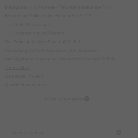
Mittagstisch in Pfronten - "Munter miteinander"
im
Braugasthof Falkenstein, Allgäuer Straße 28
Nette Gesellschaft
Hauptgericht und Dessert
Der Preis für das Menü beträgt 12,80 €.
Anmeldung und Abholwünsche unter ute.becker-
rothe@pfronten.bayern.de oder telefonisch unter 698-34.
Veranstalter:
Gemeinde Pfronten
Quartiersmanagement
Ute Becker-Rothe
mehr anzeigen
Allgäuer Straße 6
87459 Pfronten
Start:
Braugasthof Falkenstein, Allgäuer Straße 28
Weitere Termine