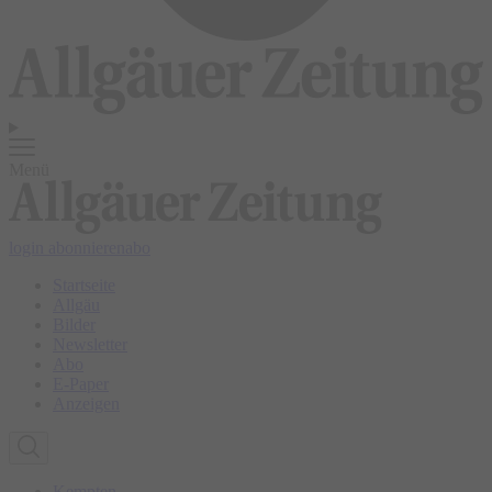
Menü
login
abonnieren
abo
Startseite
Allgäu
Bilder
Newsletter
Abo
E-Paper
Anzeigen
Kempten