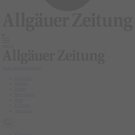
Menü
login
abonnieren
abo
Startseite
Allgäu
Bilder
Newsletter
Abo
E-Paper
Anzeigen
Kempten