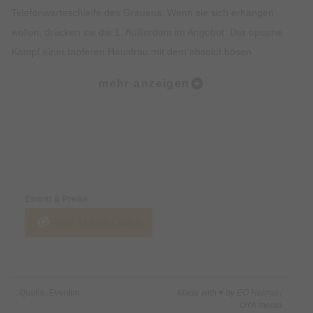
Telefonwarteschleife des Grauens. Wenn sie sich erhängen
wollen, drücken sie die 1. Außerdem im Angebot: Der epische
Kampf einer tapferen Hausfrau mit dem absolut bösen
Endgegner der Zivilisation: Dem Duschabzieher! Den würde
mehr anzeigen
Mirja übrigens dem nächsten Kaffee-Jesus durchs Gesicht
ziehen, wenn der selbsternannte Barista-Heiland was super
Schlaues über aluminiumfreie Kaffeepads predigt.
Sonst ist aber alles ganz harmonisch in ihrem neuen
Preise & Zahlungsoptionen
Programm! Ehrlich! Gut – ihrer Band, den HonkeyDonkeys
geht’s natürlich an den Kragen…aber sonst- gaaaaanz
Eintritt & Preise
harmonisch!
Jetzt Tickets kaufen
„carpfe diem – Lutsche den Tag“ – das neue Programm! Es
hätte auch: „Aal inclusive“ heißen können oder „Hecht
unwiderstehlich“ oder „Zicke Zacke, Zicke Zacke, Koi, Koi, Koi“,
Quelle: Eventim
Made with ♥ by EO Heimat /
aber das wäre albern.
OYA media