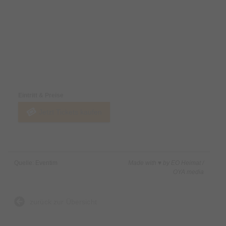
Preise & Zahlungsoptionen
Eintritt & Preise
Jetzt Tickets kaufen
Quelle: Eventim
Made with ♥ by EO Heimat /
OYA media
zurück zur Übersicht