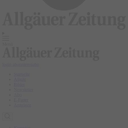
Menü
login
abonnieren
abo
Startseite
Allgäu
Bilder
Newsletter
Abo
E-Paper
Anzeigen
Kempten