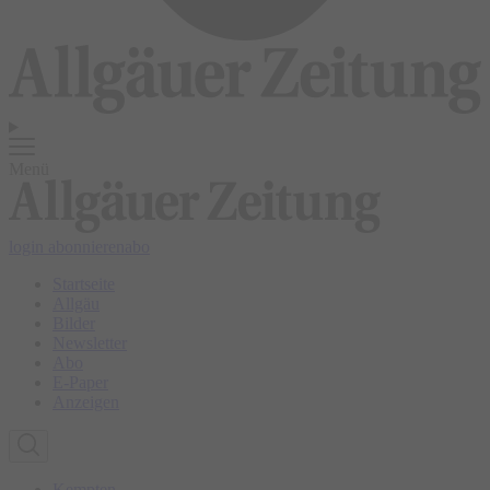
Menü
login
abonnieren
abo
Startseite
Allgäu
Bilder
Newsletter
Abo
E-Paper
Anzeigen
Kempten