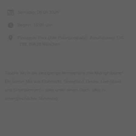
Samstag, 08.08.2026
Beginn: 15:00 Uhr
Pineapple Park (Alte Paketposthalle), Arnulfstrasse 195
-199, 80639 München
Tauche ein in die einzigartige Atmosphäre des Midnightbazar!
Ein bunter Mix aus Flohmarkt, Streetfood, Drinks, Live-Musik
und Entertainment – alles unter einem Dach, alles in
unvergleichlicher Stimmung.
Preise & Zahlungsoptionen