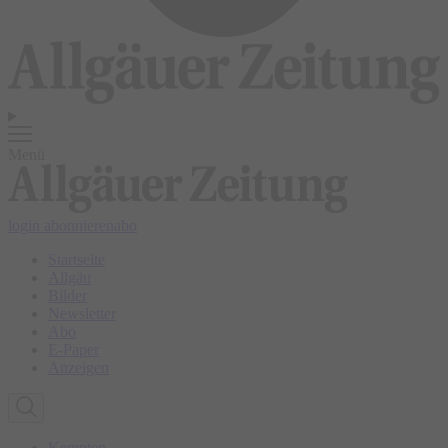
Menü
login
abonnieren
abo
Startseite
Allgäu
Bilder
Newsletter
Abo
E-Paper
Anzeigen
Kempten