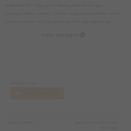
denkt man sich: Das sah im Katalog aber anders aus.
Dagegen hilft nur Humor. Und der muss nix und will nix, außer
Lachen machen. Das Ziel ist nur ein Witz. Der Weg ist die
Pointe. Let’s go! Und ist der Mittermeier bald da? Ja!
mehr anzeigen
Stand-Up Comedian ist man für immer, das ist wie Vampir sein.
Nachts arbeiten und tags schlafen. Oder wie ein Avenger.
Preise & Zahlungsoptionen
OLDBOY.
Eintritt & Preise
Jünger werden wir nicht mehr zusammen alt …
Jetzt Tickets kaufen
Quelle: Eventim
Made with ♥ by EO Heimat /
OYA media