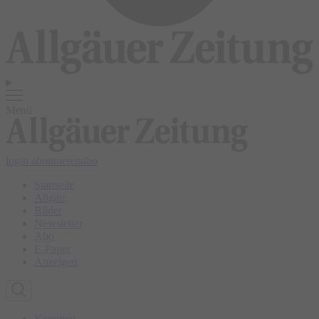
Menü
login
abonnieren
abo
Startseite
Allgäu
Bilder
Newsletter
Abo
E-Paper
Anzeigen
Kempten