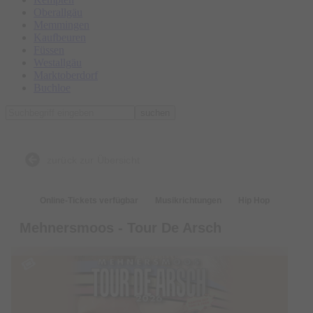
Oberallgäu
Memmingen
Kaufbeuren
Füssen
Westallgäu
Marktoberdorf
Buchloe
suchen
zurück zur Übersicht
Online-Tickets verfügbar
Musikrichtungen
Hip Hop
Mehnersmoos - Tour De Arsch