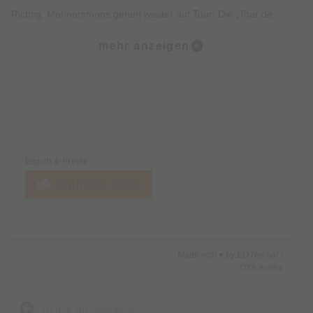
Richtig, Mehnersmoos gehen wieder auf Tour! Die „Tour de
Arsch“ wird wiedermal für Ekstase bei den Coolen und für
mehr anzeigen
Kopfschütteln bei den Vollidioten sorgen. Da Mehnersmoos
ihre Fans extrem lieben, werden viele der Städte gleich
DOPPELT bespielt und das auch noch vorzugsweise am
Wochenende. Rede! Das crazy!
Preise & Zahlungsoptionen
Eintritt & Preise
Jetzt Tickets kaufen
Made with ♥ by EO Heimat /
OYA media
zurück zur Übersicht