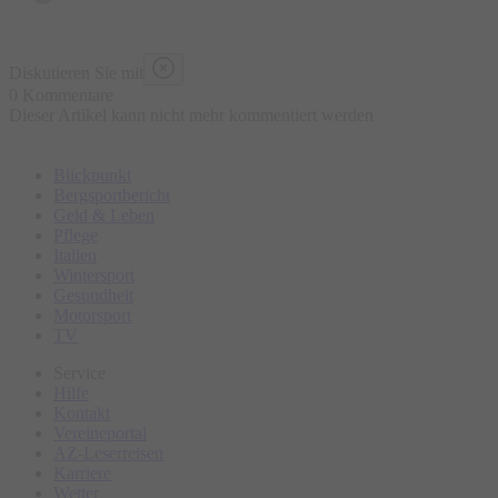
Diskutieren Sie mit
0 Kommentare
Dieser Artikel kann nicht mehr kommentiert werden
Blickpunkt
Bergsportbericht
Geld & Leben
Pflege
Italien
Wintersport
Gesundheit
Motorsport
TV
Service
Hilfe
Kontakt
Vereineportal
AZ-Leserreisen
Karriere
Wetter