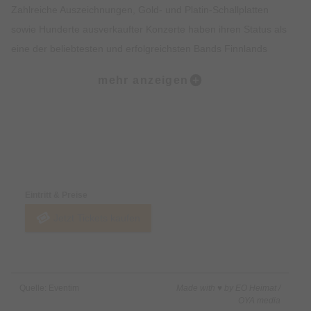
Zahlreiche Auszeichnungen, Gold- und Platin-Schallplatten
sowie Hunderte ausverkaufter Konzerte haben ihren Status als
eine der beliebtesten und erfolgreichsten Bands Finnlands
weiter gefestigt.
mehr anzeigen
Internationale Bekanntheit erlangte das Duo auch durch die
Zusammenarbeit mit dem legendären Regisseur Aki
Kaurismäki an seinem gefeierten Film „Fallen Leaves“. Diese
Preise & Zahlungsoptionen
Partnerschaft machte ihre Musik einem breiteren Publikum
jenseits Finnlands zugänglich. Ihr wachsendes internationales
Eintritt & Preise
Profil spiegelt sich in der Berichterstattung führender globaler
Jetzt Tickets kaufen
Medien wider, darunter die New York Times, The Guardian,
Vogue und der Rolling Stone.
Im März 2026 veröffentlichte Maustetytöt ihr viertes
Quelle: Eventim
Made with ♥ by EO Heimat /
Studioalbum und wir freuen uns die beiden Musikerinnen in der
OYA media