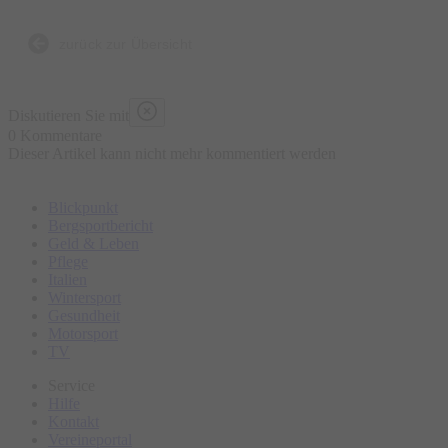
Manufaktur begrüßen zu dürfen.
zurück zur Übersicht
Diskutieren Sie mit
0 Kommentare
Dieser Artikel kann nicht mehr kommentiert werden
Blickpunkt
Bergsportbericht
Geld & Leben
Pflege
Italien
Wintersport
Gesundheit
Motorsport
TV
Service
Hilfe
Kontakt
Vereineportal