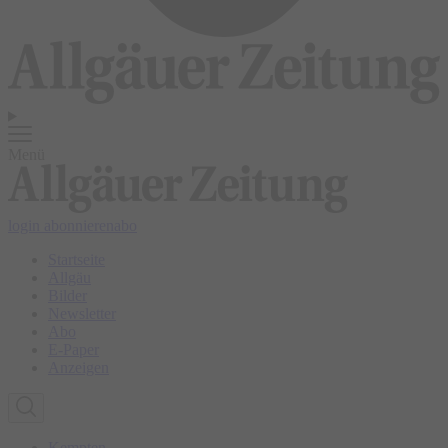
Menü
login
abonnieren
abo
Startseite
Allgäu
Bilder
Newsletter
Abo
E-Paper
Anzeigen
Kempten