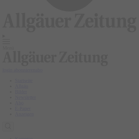
Menü
login
abonnieren
abo
Startseite
Allgäu
Bilder
Newsletter
Abo
E-Paper
Anzeigen
Kempten