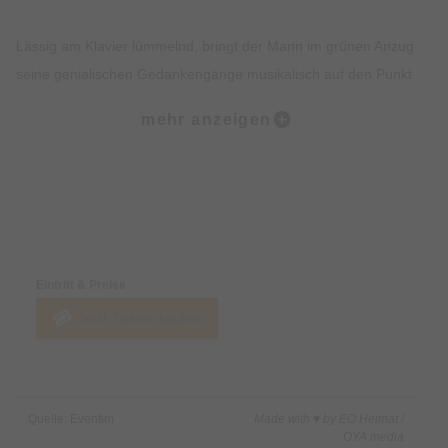
Lässig am Klavier lümmelnd, bringt der Mann im grünen Anzug
seine genialischen Gedankengänge musikalisch auf den Punkt
und bringt sein Publikum mit Witz, Charme und Verstand zum
mehr anzeigen
Lachen – und manchmal sogar zum Nachdenken. Kein
menschlicher Abgrund ist ihm dabei fremd, keine Wahrheit zu
direkt. Seine feinsinnige Beobachtungsgabe und scharfzüngige
Eloquenz können nur in seiner fundierten Ausbildung
Preise & Zahlungsoptionen
begründet liegen – einer langjährigen autodidaktischen
Lehrzeit in der Wirtshauskultur, liebevoll untermalt von
Eintritt & Preise
Hochschulstudien der Informatik, Physik und Linguistik.
Jetzt Tickets kaufen
Ein Wanderer zwischen den Welten ist er also, der Matthias
Walz. Und ein Entertainer mit Haltung. Deshalb kann es
durchaus sein, dass dem ein oder anderen das Lachen auch
Quelle: Eventim
Made with ♥ by EO Heimat /
mal im Halse stecken bleibt. Denn Matthias Walz möchte sein
OYA media