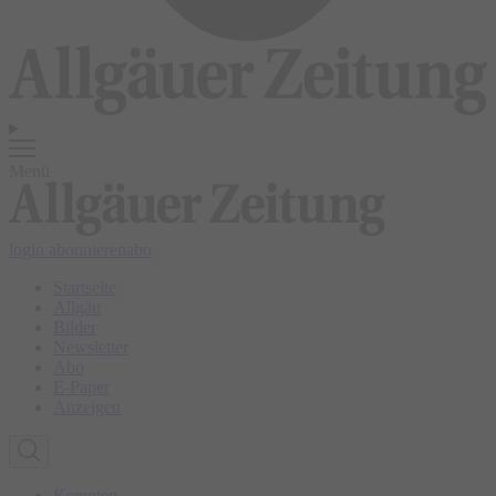
Menü
login
abonnieren
abo
Startseite
Allgäu
Bilder
Newsletter
Abo
E-Paper
Anzeigen
Kempten