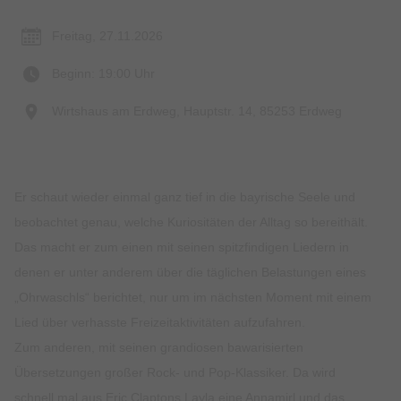
Freitag, 27.11.2026
Beginn: 19:00 Uhr
Wirtshaus am Erdweg, Hauptstr. 14, 85253 Erdweg
Er schaut wieder einmal ganz tief in die bayrische Seele und
beobachtet genau, welche Kuriositäten der Alltag so bereithält.
Das macht er zum einen mit seinen spitzfindigen Liedern in
denen er unter anderem über die täglichen Belastungen eines
„Ohrwaschls“ berichtet, nur um im nächsten Moment mit einem
Lied über verhasste Freizeitaktivitäten aufzufahren.
Zum anderen, mit seinen grandiosen bawarisierten
Übersetzungen großer Rock- und Pop-Klassiker. Da wird
schnell mal aus Eric Claptons Layla eine Annamirl und das