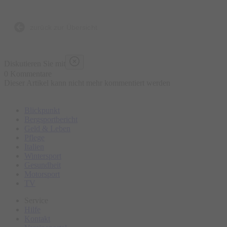
zurück zur Übersicht
Diskutieren Sie mit
0 Kommentare
Dieser Artikel kann nicht mehr kommentiert werden
Blickpunkt
Bergsportbericht
Geld & Leben
Pflege
Italien
Wintersport
Gesundheit
Motorsport
TV
Service
Hilfe
Kontakt