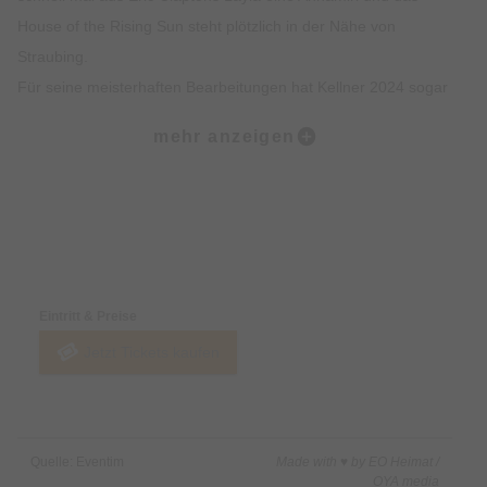
House of the Rising Sun steht plötzlich in der Nähe von
Straubing.
Für seine meisterhaften Bearbeitungen hat Kellner 2024 sogar
den bayrischen Dialektpreis verliehen bekommen.
mehr anzeigen
Mathias Kellner ist ein Entertainer wie es ihn nur einmal gibt.
Bei ihm kann man lauthals mitsingen, herzhaft lachen und
träumerisch schwelgen und wenns vorbei ist – wünscht man
Preise & Zahlungsoptionen
sich, dass er nochmal von vorn anfängt.
Eintritt & Preise
Jetzt Tickets kaufen
Quelle: Eventim
Made with ♥ by EO Heimat /
OYA media