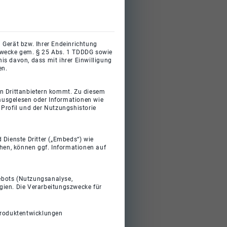
 Gerät bzw. Ihrer Endeinrichtung
gszwecke gem. § 25 Abs. 1 TDDDG sowie
s davon, dass mit ihrer Einwilligung
en.
on Drittanbietern kommt. Zu diesem
 ausgelesen oder Informationen wie
Profil und der Nutzungshistorie
 Dienste Dritter („Embeds“) wie
ehen, können ggf. Informationen auf
gebots (Nutzungsanalyse,
gien. Die Verarbeitungszwecke für
Produktentwicklungen