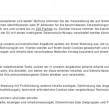
Akzeptieren und weiter"-Buttons stimmen Sie der Verarbeitung der auf Ihrem
ichen Identifikatoren oder IP-Adressen für die beschriebenen Verarbeitun
rch uns und unsere bis zu
230 Partner
zu. Darüber hinaus nehmen Sie Kenntni
 der EU mit einem niedrigeren Datenschutz-Niveau verarbeitet werden könn
ng unseres journalistischen Angebots spielen wir Ihnen Werbung aus, die v
Technologien ein. Hierbei werden auf Ihrem Gerät Cookies gespeichert und
eigen und Inhalte über verschiedene Websites hinweg basierend auf einem 
 redaktionellen Texte, nutzen wir in unseren Angeboten externe Inhalte und
casts. Die Anbieter, von denen wir diese externen Inhalten und Dienste bezi
und Ihre personenbezogenen Daten erheben und verarbeiten.
e Werbung mit Profilbildung, externe Inhalte anzeigen, Optimierung des An
empfehlungen), technisch erforderliche Cookies oder vergleichbare Technolo
peichern und/oder abrufen
halte, Anzeigen und Inhaltsmessungen, Erkenntnisse über Zielgruppen und 