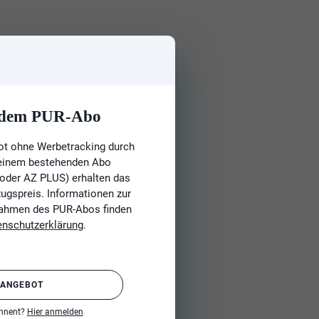
t dem PUR-Abo
ot ohne Werbetracking durch
 einem bestehenden Abo
 oder AZ PLUS) erhalten das
gspreis. Informationen zur
Rahmen des PUR-Abos finden
enschutzerklärung
.
 ANGEBOT
onnent?
Hier anmelden