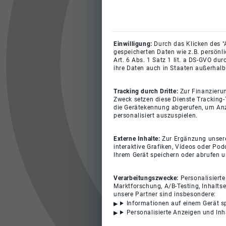
Einwilligung:
Durch das Klicken des "
gespeicherten Daten wie z.B. persönl
Art. 6 Abs. 1 Satz 1 lit. a DS-GVO du
ihre Daten auch in Staaten außerhalb
Tracking durch Dritte:
Zur Finanzieru
Zweck setzen diese Dienste Tracking-
die Gerätekennung abgerufen, um Anz
personalisiert auszuspielen.
Externe Inhalte:
Zur Ergänzung unserer
interaktive Grafiken, Videos oder Pod
Ihrem Gerät speichern oder abrufen 
Verarbeitungszwecke:
Personalisiert
Marktforschung, A/B-Testing, Inhalts
unsere Partner sind insbesondere:
Informationen auf einem Gerät s
Personalisierte Anzeigen und In