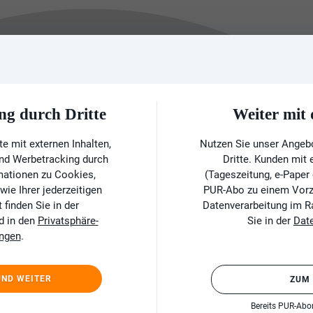
ng durch Dritte
Weiter mi
e mit externen Inhalten,
Nutzen Sie unser Angeb
und Werbetracking durch
Dritte. Kunden mit
rmationen zu Cookies,
(Tageszeitung, e-Paper
ie Ihrer jederzeitigen
PUR-Abo zu einem Vorzu
finden Sie in der
Datenverarbeitung im 
d in den
Privatsphäre-
Sie in der
Dat
ungen
.
UND WEITER
ZUM
Bereits PUR-Ab