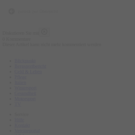
zurück zur Übersicht
Diskutieren Sie mit
0 Kommentare
Dieser Artikel kann nicht mehr kommentiert werden
Blickpunkt
Bergsportbericht
Geld & Leben
Pflege
Italien
Wintersport
Gesundheit
Motorsport
TV
Service
Hilfe
Kontakt
Vereineportal