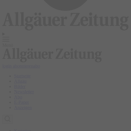
Menü
login
abonnieren
abo
Startseite
Allgäu
Bilder
Newsletter
Abo
E-Paper
Anzeigen
Kempten