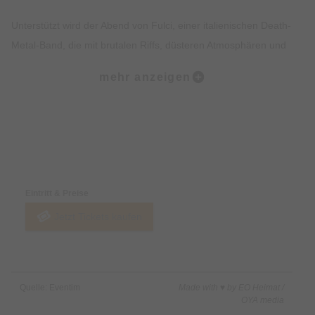
Unterstützt wird der Abend von Fulci, einer italienischen Death-
Metal-Band, die mit brutalen Riffs, düsteren Atmosphären und
einer klaren Hommage an klassischen Horror überzeugt.
mehr anzeigen
Benannt nach dem Kultregisseur Lucio Fulci, verbindet die
Band kompromisslosen Death Metal mit filmischen Horror-
Elementen und sorgt live für eine ebenso düstere wie
energiegeladene Show.
Preise & Zahlungsoptionen
Gemeinsam liefern Master Boot Record und Fulci einen Abend
Eintritt & Preise
zwischen futuristischem Cyber-Metal und gnadenlosem Death
Jetzt Tickets kaufen
Metal – intensiv, laut und garantiert nichts für schwache
Nerven.
Quelle: Eventim
Made with ♥ by EO Heimat /
OYA media