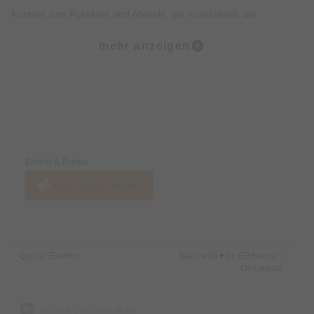
Kontakt zum Publikum und Abende, die musikalisch wie
atmosphärisch auf den Punkt sind. Ein exklusiver Toursupport
mehr anzeigen
wird noch bekannt gegeben.
Ein besonderes Highlight bildet das Abschlusskonzert in
Düsseldorfer Stahlwerk. Dort endet nicht nur die Jubiläumstour
Preise & Zahlungsoptionen
„25 LIVE“ – die Band feiert an diesem Abend zusätzlich das 15-
jährige Jubiläum ihres erfolgreichen Doppelalbums
Eintritt & Preise
„Tangodiesel“. Zwei Meilensteine an einem Abend, die die
Jetzt Tickets kaufen
Bandhistorie von den frühen Jahren bis heute abbilden und für
langjährige wie neue Fans ein außergewöhnliches Finale
schaffen.
Quelle: Eventim
Made with ♥ by EO Heimat /
OYA media
zurück zur Übersicht