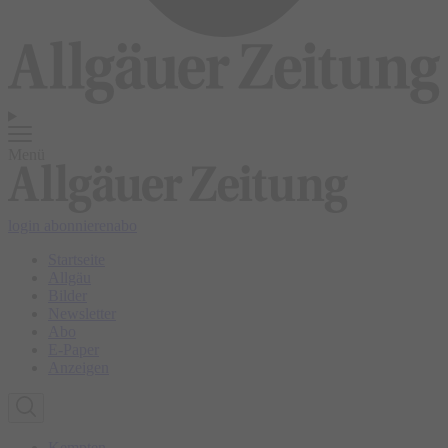
Menü
login
abonnieren
abo
Startseite
Allgäu
Bilder
Newsletter
Abo
E-Paper
Anzeigen
Kempten