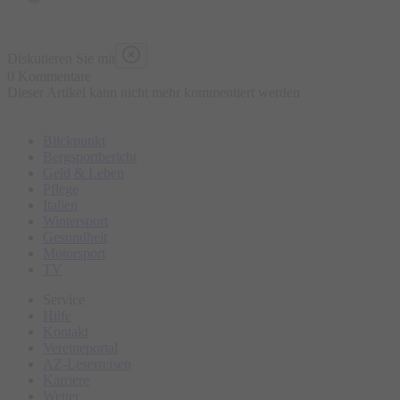
Diskutieren Sie mit
0 Kommentare
Dieser Artikel kann nicht mehr kommentiert werden
Blickpunkt
Bergsportbericht
Geld & Leben
Pflege
Italien
Wintersport
Gesundheit
Motorsport
TV
Service
Hilfe
Kontakt
Vereineportal
AZ-Leserreisen
Karriere
Wetter