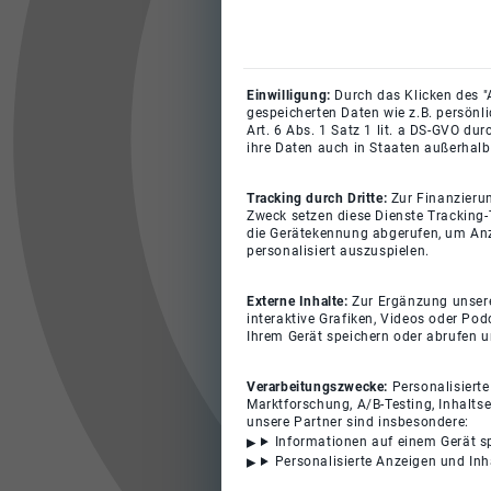
Einwilligung:
Durch das Klicken des "
gespeicherten Daten wie z.B. persönl
Art. 6 Abs. 1 Satz 1 lit. a DS-GVO du
ihre Daten auch in Staaten außerhalb
Tracking durch Dritte:
Zur Finanzieru
Zweck setzen diese Dienste Tracking-
die Gerätekennung abgerufen, um Anz
personalisiert auszuspielen.
Externe Inhalte:
Zur Ergänzung unserer
interaktive Grafiken, Videos oder Pod
Ihrem Gerät speichern oder abrufen 
Verarbeitungszwecke:
Personalisiert
Marktforschung, A/B-Testing, Inhalts
unsere Partner sind insbesondere:
Informationen auf einem Gerät s
Personalisierte Anzeigen und In