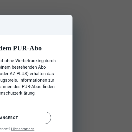
t dem PUR-Abo
ot ohne Werbetracking durch
 einem bestehenden Abo
 oder AZ PLUS) erhalten das
gspreis. Informationen zur
Rahmen des PUR-Abos finden
enschutzerklärung
.
 ANGEBOT
onnent?
Hier anmelden