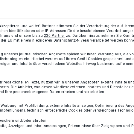
Akzeptieren und weiter"-Buttons stimmen Sie der Verarbeitung der auf Ihrem
ichen Identifikatoren oder IP-Adressen für die beschriebenen Verarbeitun
rch uns und unsere bis zu
230 Partner
zu. Darüber hinaus nehmen Sie Kenntni
 der EU mit einem niedrigeren Datenschutz-Niveau verarbeitet werden könn
ng unseres journalistischen Angebots spielen wir Ihnen Werbung aus, die v
Technologien ein. Hierbei werden auf Ihrem Gerät Cookies gespeichert und
eigen und Inhalte über verschiedene Websites hinweg basierend auf einem 
 redaktionellen Texte, nutzen wir in unseren Angeboten externe Inhalte und
casts. Die Anbieter, von denen wir diese externen Inhalten und Dienste bezi
und Ihre personenbezogenen Daten erheben und verarbeiten.
e Werbung mit Profilbildung, externe Inhalte anzeigen, Optimierung des An
empfehlungen), technisch erforderliche Cookies oder vergleichbare Technolo
peichern und/oder abrufen
halte, Anzeigen und Inhaltsmessungen, Erkenntnisse über Zielgruppen und 