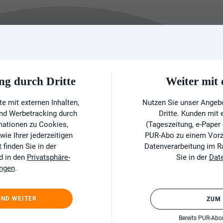
ng durch Dritte
Weiter mi
e mit externen Inhalten,
Nutzen Sie unser Angeb
und Werbetracking durch
Dritte. Kunden mit
rmationen zu Cookies,
(Tageszeitung, e-Paper
ie Ihrer jederzeitigen
PUR-Abo zu einem Vorzu
finden Sie in der
Datenverarbeitung im 
d in den
Privatsphäre-
Sie in der
Dat
ungen
.
UND WEITER
ZUM
Bereits PUR-Ab