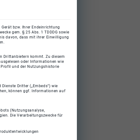
 Gerät bzw. Ihrer Endeinrichtung
gszwecke gem. § 25 Abs. 1 TDDDG sowie
s davon, dass mit ihrer Einwilligung
en.
on Drittanbietern kommt. Zu diesem
 ausgelesen oder Informationen wie
Profil und der Nutzungshistorie
 Dienste Dritter („Embeds“) wie
ehen, können ggf. Informationen auf
gebots (Nutzungsanalyse,
gien. Die Verarbeitungszwecke für
Produktentwicklungen