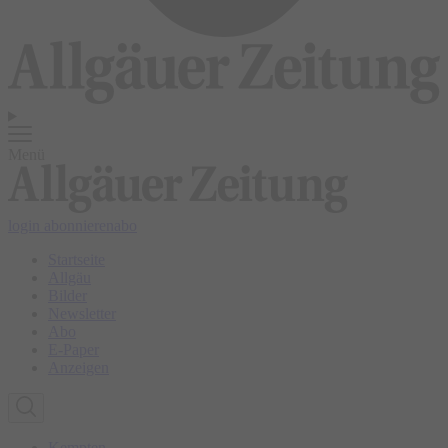
Menü
login
abonnieren
abo
Startseite
Allgäu
Bilder
Newsletter
Abo
E-Paper
Anzeigen
Kempten