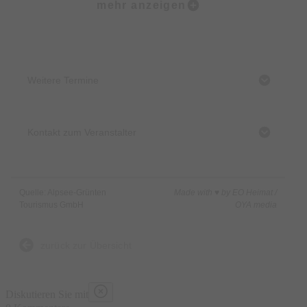
mehr anzeigen
Mindestalter:
14 Jahre
Dauer inl. Vorbereitung:
4 Stunden
Weitere Termine
Preis:
79€ pro Kind (8-14 Jahre)
99€ pro Erwachsener
Kontakt zum Veranstalter
Touren finden ab mindestens 4 Anmeldungen statt.
Start:
Quelle: Alpsee-Grünten
Made with ♥ by EO Heimat /
MAP-Erlebnis Outdoor Station Bihlerdorf
Tourismus GmbH
OYA media
zurück zur Übersicht
Diskutieren Sie mit