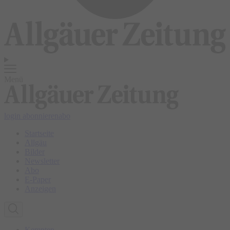
Menü
login
abonnieren
abo
Startseite
Allgäu
Bilder
Newsletter
Abo
E-Paper
Anzeigen
Kempten