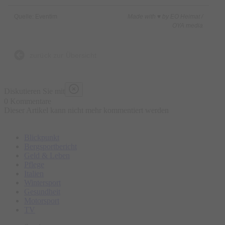
Quelle: Eventim
Made with ♥ by EO Heimat /
OYA media
zurück zur Übersicht
Diskutieren Sie mit
0 Kommentare
Dieser Artikel kann nicht mehr kommentiert werden
Blickpunkt
Bergsportbericht
Geld & Leben
Pflege
Italien
Wintersport
Gesundheit
Motorsport
TV