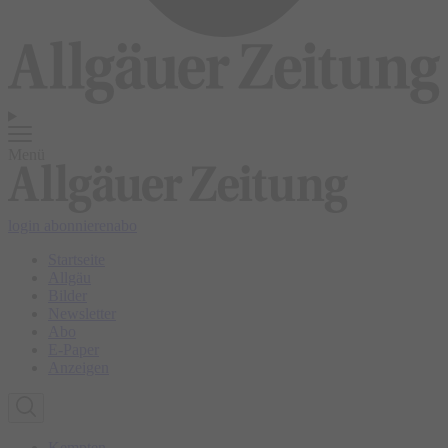
Menü
login
abonnieren
abo
Startseite
Allgäu
Bilder
Newsletter
Abo
E-Paper
Anzeigen
Kempten