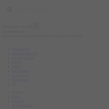
zurück zur Übersicht
Diskutieren Sie mit
0 Kommentare
Dieser Artikel kann nicht mehr kommentiert werden
Blickpunkt
Bergsportbericht
Geld & Leben
Pflege
Italien
Wintersport
Gesundheit
Motorsport
TV
Service
Hilfe
Kontakt
Vereineportal