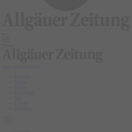
Menü
login
abonnieren
abo
Startseite
Allgäu
Bilder
Newsletter
Abo
E-Paper
Anzeigen
Kempten