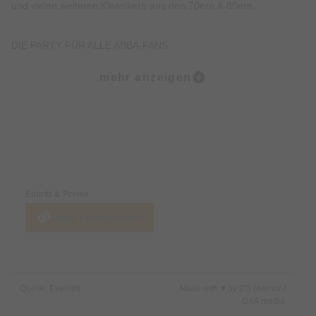
und vielen weiteren Klassikern aus den 70ern & 80ern.
DIE PARTY FÜR ALLE ABBA-FANS
Diese Eventreihe ist eine unabhängige Fan-Initiative und steht
mehr anzeigen
in keinerlei offizieller Verbindung zu ABBA, dem Musical
„Mamma Mia“ oder deren Rechteinhabern.
Alle Titel, Namen und Songs sind liebevolle Referenzen & ein
Tribut an die Musik, die uns alle verbindet.
Preise & Zahlungsoptionen
Von Fans organisiert – für Fans gemacht!
Eintritt & Preise
EINLASS & ALTERSBESCHRÄNKUNG
Jetzt Tickets kaufen
Zutritt ab 18 Jahren.
In Ausnahmefällen können individuelle Regelungen durch die
jeweilige Location getroffen werden.
Bitte kontaktiert bei Fragen direkt den Veranstaltungsort.
Quelle: Eventim
Made with ♥ by EO Heimat /
OYA media