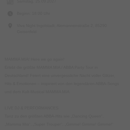
Samstag, 25.09.2027
Beginn: 18:00 Uhr
Viva Night Ingolstadt, Alemannenstraße 2, 85290
Geisenfeld
MAMMA MIA! Here we go again!
Erlebt die größte MAMMA MIA / ABBA Party Tour in
Deutschland! Feiert eine unvergessliche Nacht voller Glitzer,
Hits & Emotionen – inspiriert von den legendären ABBA-Songs
und dem Kult-Musical MAMMA MIA.
LIVE DJ & PERFORMANCES
Tanz zu den größten ABBA-Hits wie „Dancing Queen“,
„Mamma Mia“, „Super Trouper“, „Gimme! Gimme! Gimme!“