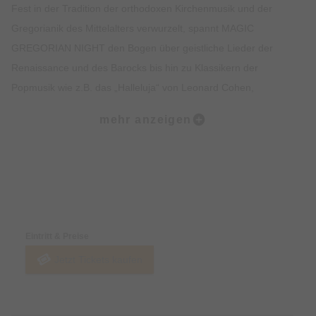
Fest in der Tradition der orthodoxen Kirchenmusik und der
Gregorianik des Mittelalters verwurzelt, spannt MAGIC
GREGORIAN NIGHT den Bogen über geistliche Lieder der
Renaissance und des Barocks bis hin zu Klassikern der
Popmusik wie z.B. das „Halleluja“ von Leonard Cohen,
Amazing Grace“ von Andrew Lloyd Webber und AMENO von
mehr anzeigen
Era.
So faszinierend kann Gregorianik heute klingen! Ergreifende
Choralsätze und wunderschöne Melodien verbinden sich mit
Preise & Zahlungsoptionen
perfekter a Cappella Vokalkunst.
Eintritt & Preise
Mittelalter und Gegenwart treffen sich zu einen einmaligen
Jetzt Tickets kaufen
Konzerterlebnis! Eine Symbiose der Extraklasse!