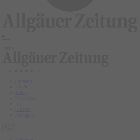
Menü
login
abonnieren
abo
Startseite
Allgäu
Bilder
Newsletter
Abo
E-Paper
Anzeigen
Kempten