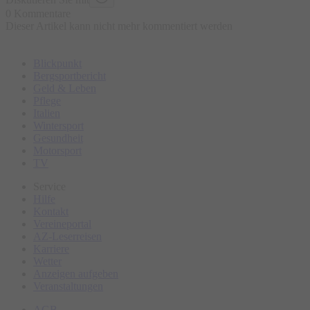
0 Kommentare
Dieser Artikel kann nicht mehr kommentiert werden
Blickpunkt
Bergsportbericht
Geld & Leben
Pflege
Italien
Wintersport
Gesundheit
Motorsport
TV
Service
Hilfe
Kontakt
Vereineportal
AZ-Leserreisen
Karriere
Wetter
Anzeigen aufgeben
Veranstaltungen
AGB