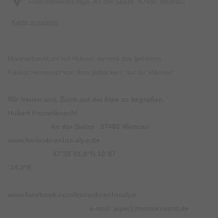
Frommknechts Alpe, An der Stelze, 87480 Weitnau
Karte anzeigen
Männerbackkurs mit Hubert, es wird das geheime
Käskuchenrezept von Anni gebacken, nur für Männer!
Wir freuen uns, Euch auf der Alpe zu begrüßen.
Hubert Frommknecht
An der Stelze 87480 Weitnau
www.frommknechts-alpe.de
47°38´01.9“N 10°07
´14.0“E
www.facebook.com/frommknechtsalpe
e-mail: alpe@frommknecht.de