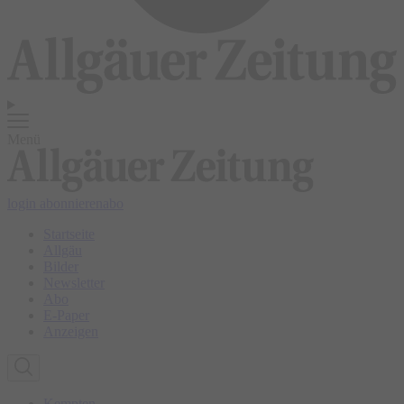
Menü
login
abonnieren
abo
Startseite
Allgäu
Bilder
Newsletter
Abo
E-Paper
Anzeigen
Kempten