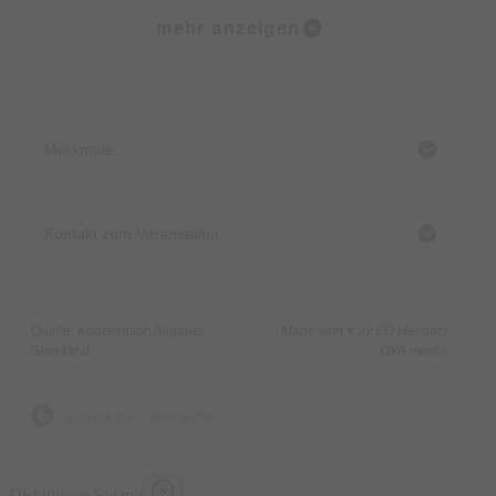
Instagram: frommknechts_alpe
mehr anzeigen
Merkmale
Kontakt zum Veranstalter
Quelle: Kooperation Allgäuer
Made with ♥ by EO Heimat /
Seenland
OYA media
zurück zur Übersicht
Diskutieren Sie mit