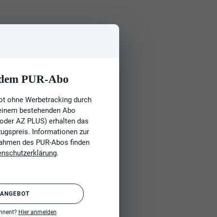
t dem PUR-Abo
ot ohne Werbetracking durch
 einem bestehenden Abo
 oder AZ PLUS) erhalten das
gspreis. Informationen zur
Rahmen des PUR-Abos finden
enschutzerklärung
.
 ANGEBOT
onnent?
Hier anmelden