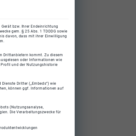
 Gerät bzw. Ihrer Endeinrichtung
gszwecke gem. § 25 Abs. 1 TDDDG sowie
s davon, dass mit ihrer Einwilligung
en.
on Drittanbietern kommt. Zu diesem
 ausgelesen oder Informationen wie
Profil und der Nutzungshistorie
 Dienste Dritter („Embeds“) wie
ehen, können ggf. Informationen auf
gebots (Nutzungsanalyse,
gien. Die Verarbeitungszwecke für
Produktentwicklungen