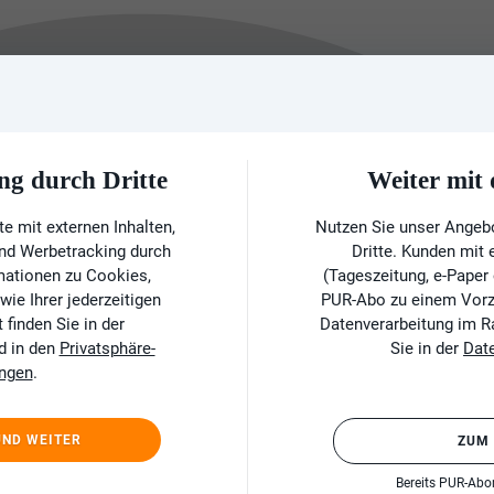
ng durch Dritte
Weiter mi
e mit externen Inhalten,
Nutzen Sie unser Angeb
und Werbetracking durch
Dritte. Kunden mit
rmationen zu Cookies,
(Tageszeitung, e-Paper
ie Ihrer jederzeitigen
PUR-Abo zu einem Vorzu
finden Sie in der
Datenverarbeitung im 
d in den
Privatsphäre-
Sie in der
Dat
ungen
.
UND WEITER
ZUM
Bereits PUR-Ab