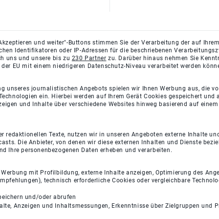
Akzeptieren und weiter"-Buttons stimmen Sie der Verarbeitung der auf Ihrem
ichen Identifikatoren oder IP-Adressen für die beschriebenen Verarbeitun
rch uns und unsere bis zu
230 Partner
zu. Darüber hinaus nehmen Sie Kenntni
 der EU mit einem niedrigeren Datenschutz-Niveau verarbeitet werden könn
ng unseres journalistischen Angebots spielen wir Ihnen Werbung aus, die v
Technologien ein. Hierbei werden auf Ihrem Gerät Cookies gespeichert und
eigen und Inhalte über verschiedene Websites hinweg basierend auf einem 
 redaktionellen Texte, nutzen wir in unseren Angeboten externe Inhalte und
casts. Die Anbieter, von denen wir diese externen Inhalten und Dienste bezi
und Ihre personenbezogenen Daten erheben und verarbeiten.
e Werbung mit Profilbildung, externe Inhalte anzeigen, Optimierung des An
empfehlungen), technisch erforderliche Cookies oder vergleichbare Technolo
peichern und/oder abrufen
halte, Anzeigen und Inhaltsmessungen, Erkenntnisse über Zielgruppen und 