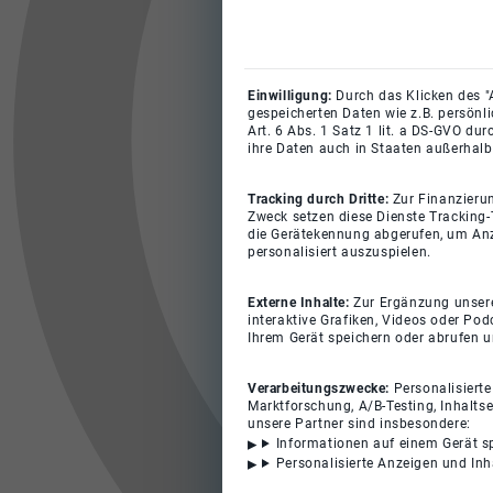
Einwilligung:
Durch das Klicken des "
gespeicherten Daten wie z.B. persönl
Art. 6 Abs. 1 Satz 1 lit. a DS-GVO du
ihre Daten auch in Staaten außerhalb
Tracking durch Dritte:
Zur Finanzieru
Zweck setzen diese Dienste Tracking-
die Gerätekennung abgerufen, um Anz
personalisiert auszuspielen.
Externe Inhalte:
Zur Ergänzung unserer
interaktive Grafiken, Videos oder Pod
Ihrem Gerät speichern oder abrufen 
Verarbeitungszwecke:
Personalisiert
Marktforschung, A/B-Testing, Inhalts
unsere Partner sind insbesondere:
Informationen auf einem Gerät s
Personalisierte Anzeigen und In