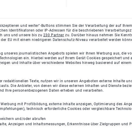
Akzeptieren und weiter"-Buttons stimmen Sie der Verarbeitung der auf Ihrem
ichen Identifikatoren oder IP-Adressen für die beschriebenen Verarbeitun
rch uns und unsere bis zu
230 Partner
zu. Darüber hinaus nehmen Sie Kenntni
 der EU mit einem niedrigeren Datenschutz-Niveau verarbeitet werden könn
ng unseres journalistischen Angebots spielen wir Ihnen Werbung aus, die v
Technologien ein. Hierbei werden auf Ihrem Gerät Cookies gespeichert und
eigen und Inhalte über verschiedene Websites hinweg basierend auf einem 
 redaktionellen Texte, nutzen wir in unseren Angeboten externe Inhalte und
casts. Die Anbieter, von denen wir diese externen Inhalten und Dienste bezi
und Ihre personenbezogenen Daten erheben und verarbeiten.
e Werbung mit Profilbildung, externe Inhalte anzeigen, Optimierung des An
empfehlungen), technisch erforderliche Cookies oder vergleichbare Technolo
peichern und/oder abrufen
halte, Anzeigen und Inhaltsmessungen, Erkenntnisse über Zielgruppen und 