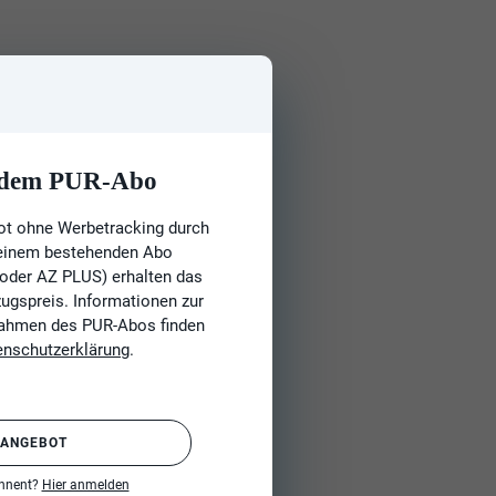
t dem PUR-Abo
ot ohne Werbetracking durch
 einem bestehenden Abo
 oder AZ PLUS) erhalten das
gspreis. Informationen zur
Rahmen des PUR-Abos finden
enschutzerklärung
.
 ANGEBOT
onnent?
Hier anmelden