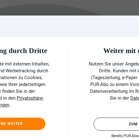
ng durch Dritte
Weiter mi
e mit externen Inhalten,
Nutzen Sie unser Angeb
und Werbetracking durch
Dritte. Kunden mit
rmationen zu Cookies,
(Tageszeitung, e-Paper
ie Ihrer jederzeitigen
PUR-Abo zu einem Vorzu
finden Sie in der
Datenverarbeitung im 
d in den
Privatsphäre-
Sie in der
Dat
ungen
.
UND WEITER
ZUM
Bereits PUR-Ab