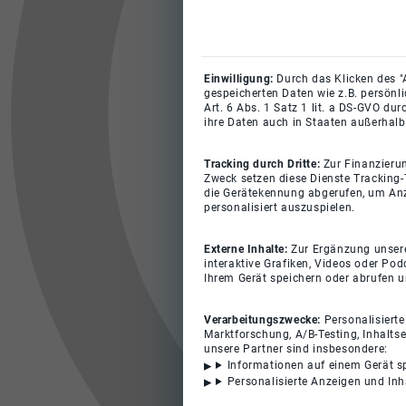
Einwilligung:
Durch das Klicken des "
gespeicherten Daten wie z.B. persönl
Art. 6 Abs. 1 Satz 1 lit. a DS-GVO du
ihre Daten auch in Staaten außerhalb
Tracking durch Dritte:
Zur Finanzieru
Zweck setzen diese Dienste Tracking-
die Gerätekennung abgerufen, um Anz
personalisiert auszuspielen.
Externe Inhalte:
Zur Ergänzung unserer
interaktive Grafiken, Videos oder Pod
Ihrem Gerät speichern oder abrufen 
Verarbeitungszwecke:
Personalisiert
Marktforschung, A/B-Testing, Inhalts
unsere Partner sind insbesondere:
Informationen auf einem Gerät s
Personalisierte Anzeigen und In