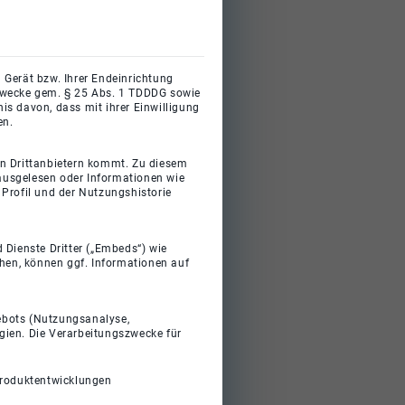
 Gerät bzw. Ihrer Endeinrichtung
gszwecke gem. § 25 Abs. 1 TDDDG sowie
s davon, dass mit ihrer Einwilligung
en.
on Drittanbietern kommt. Zu diesem
 ausgelesen oder Informationen wie
Profil und der Nutzungshistorie
 Dienste Dritter („Embeds“) wie
ehen, können ggf. Informationen auf
gebots (Nutzungsanalyse,
gien. Die Verarbeitungszwecke für
Produktentwicklungen