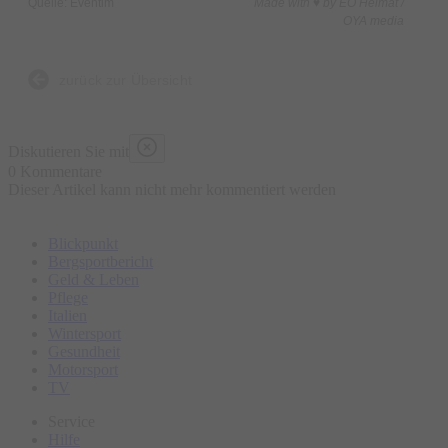
Quelle: Eventim
Made with ♥ by EO Heimat /
OYA media
zurück zur Übersicht
Diskutieren Sie mit
0 Kommentare
Dieser Artikel kann nicht mehr kommentiert werden
Blickpunkt
Bergsportbericht
Geld & Leben
Pflege
Italien
Wintersport
Gesundheit
Motorsport
TV
Service
Hilfe