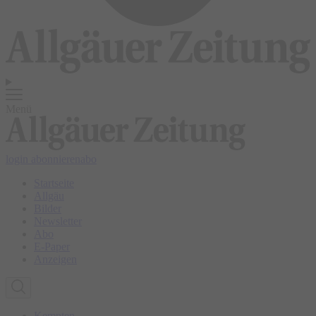
Menü
login
abonnieren
abo
Startseite
Allgäu
Bilder
Newsletter
Abo
E-Paper
Anzeigen
Kempten