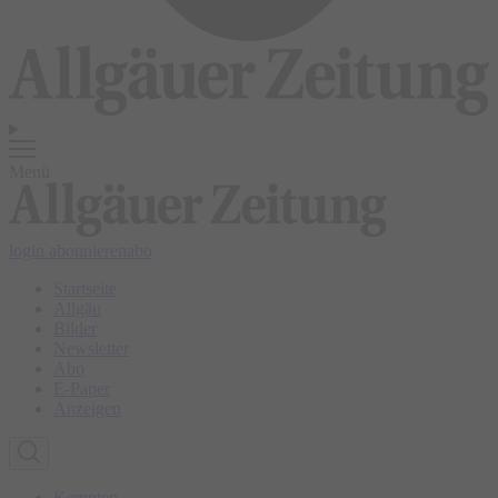
Menü
login
abonnieren
abo
Startseite
Allgäu
Bilder
Newsletter
Abo
E-Paper
Anzeigen
Kempten