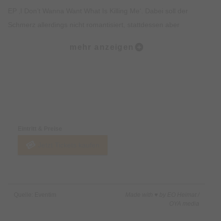
EP ‚I Don’t Wanna Want What Is Killing Me‘. Dabei soll der
Schmerz allerdings nicht romantisiert, stattdessen aber
aufgearbeitet werden. Für all jene in den Spie gel schauende
mehr anzeigen
Zweifelende, die daran scheitern, zu verstehen, wieso sie ihren
eigenen Un tergang schmieden, während sie ursprünglich
lediglich von Größerem träumten. Der Wille zur Verwirklichung
tendiert zur Obsession zu werden, während sich Zurückziehen
Preise & Zahlungsoptionen
wie Auf geben anfühlt. LONELY SPRING thematisieren die
Komplexität des individuellen Strebens nach Glück in einer
Eintritt & Preise
Welt, in der die bloße Existenz Tribut fordert, während dem
Jetzt Tickets kaufen
gemeinen Volk die Phrase aufgetischt wird, alle können es
schaffen, wenn man nur hart genug arbeite. In der dadurch so
oft widersprüchlichen Ausweglosigkeit, die in unserer
Gefühlswelt entsteht, wollen LONELY SPRING durch
Quelle: Eventim
Made with ♥ by EO Heimat /
gemeinsames Leiden und den Austausch darüber neue kol
OYA media
lektive Stärken schaffen. Denn ist man auch verloren allein, so