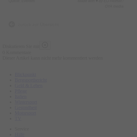
Quelle: Eventim
Made with ♥ by EO Heimat /
OYA media
zurück zur Übersicht
Diskutieren Sie mit
0 Kommentare
Dieser Artikel kann nicht mehr kommentiert werden
Blickpunkt
Bergsportbericht
Geld & Leben
Pflege
Italien
Wintersport
Gesundheit
Motorsport
TV
Service
Hilfe