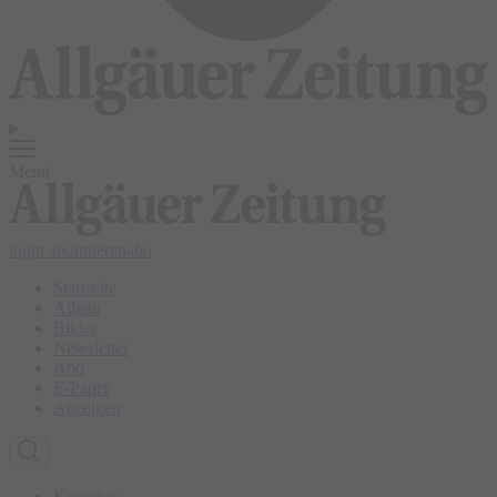
Menü
login
abonnieren
abo
Startseite
Allgäu
Bilder
Newsletter
Abo
E-Paper
Anzeigen
Kempten