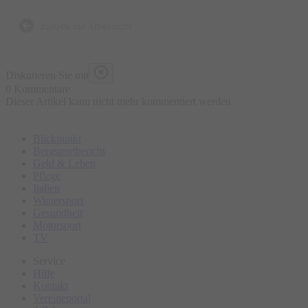
zurück zur Übersicht
Diskutieren Sie mit
0 Kommentare
Dieser Artikel kann nicht mehr kommentiert werden
Blickpunkt
Bergsportbericht
Geld & Leben
Pflege
Italien
Wintersport
Gesundheit
Motorsport
TV
Service
Hilfe
Kontakt
Vereineportal