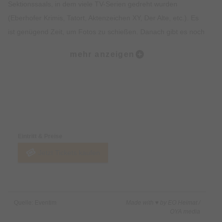
Sektionssaals, in dem viele TV-Serien gedreht wurden
(Eberhofer Krimis, Tatort, Aktenzeichen XY, Der Alte, etc.). Es
ist genügend Zeit, um Fotos zu schießen. Danach gibt es noch
den gemeinsamen Umtrunk im Sektionssaal (das ist einmalig
mehr anzeigen
und gibt es nur bei unseren Veranstaltungen).
Tatzeit:
Einlass ab 18:30 Uhr, seid bitte spätestens 18:45 Uhr da, der
Preise & Zahlungsoptionen
Vortrag beginnt pünktlich um 19:00 Uhr.
Freie Platzwahl. Vortrag und Führung dauern zwei Stunden;
Eintritt & Preise
danach ist der Umtrunk.
Jetzt Tickets kaufen
Tatort:
Hörsaal im Institut für Pathologie im Klinikum Schwabing (Haus
32), Eingang über Isoldenstraße oder über den Haupteingang
Quelle: Eventim
Made with ♥ by EO Heimat /
am Kölner Platz.
OYA media