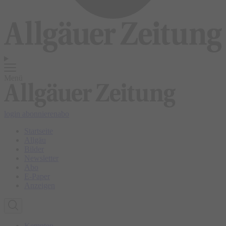
Menü
login
abonnieren
abo
Startseite
Allgäu
Bilder
Newsletter
Abo
E-Paper
Anzeigen
Kempten