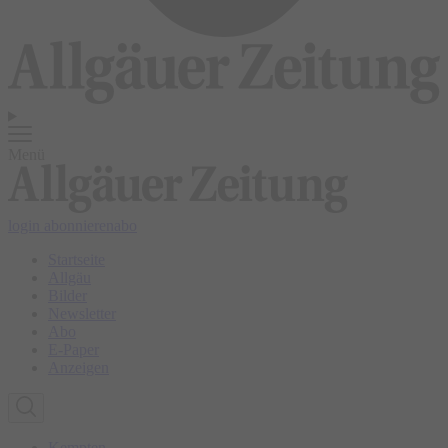
Menü
login
abonnieren
abo
Startseite
Allgäu
Bilder
Newsletter
Abo
E-Paper
Anzeigen
Kempten