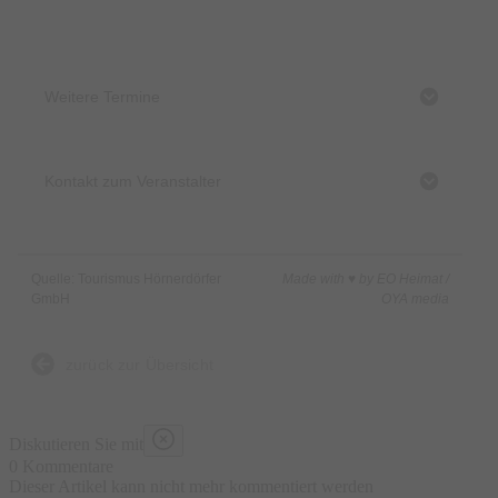
Mindestens 2, maximal 6 Teilnehmer.
Preise:
Weitere Termine
Normalpreis:
50,00 € pro Person
Für Gäste der Hörnerdörfer mit gültigem Gästepass:
40,00 € pro Person
Kontakt zum Veranstalter
inklusive Leihausrüstung
Anmeldung:
bis zum Vortag 11:00 Uhr möglich
Quelle: Tourismus Hörnerdörfer
Made with ♥ by EO Heimat /
Start:
GmbH
OYA media
Sport Speiser GmbH in Bolsterlang
zurück zur Übersicht
Diskutieren Sie mit
0 Kommentare
Dieser Artikel kann nicht mehr kommentiert werden