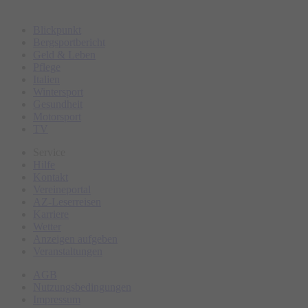
Blickpunkt
Bergsportbericht
Geld & Leben
Pflege
Italien
Wintersport
Gesundheit
Motorsport
TV
Service
Hilfe
Kontakt
Vereineportal
AZ-Leserreisen
Karriere
Wetter
Anzeigen aufgeben
Veranstaltungen
AGB
Nutzungsbedingungen
Impressum