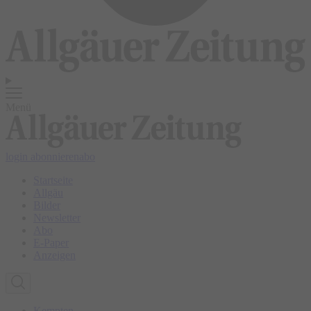
Menü
login
abonnieren
abo
Startseite
Allgäu
Bilder
Newsletter
Abo
E-Paper
Anzeigen
Kempten