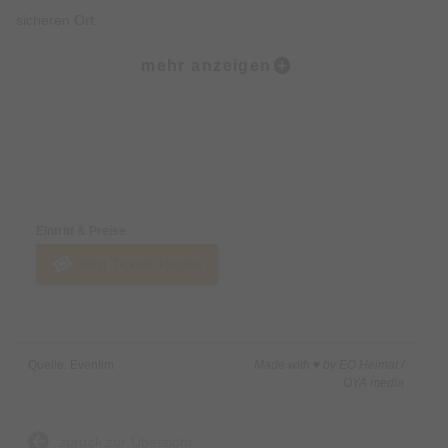
sicheren Ort.
Zu etwas, das verstanden hat, wenn sonst niemand zugehört
mehr anzeigen
hat.
Jetzt kehrt dieses Gefühl zurück auf die Bühne – größer als je
zuvor.
Preise & Zahlungsoptionen
Denn diese Tour ist mehr als ein Rückblick.
Sie ist ein gemeinsames Feiern von 20 Jahren.
Eintritt & Preise
Jetzt Tickets kaufen
Mit der „20 Jahre Virus“-Jubiläumstour wird Erinnerung wieder
Gegenwart.
Die Songs von damals treffen auf das Heute –
auf alles, was sich verändert hat,
Quelle: Eventim
Made with ♥ by EO Heimat /
und auf das, was geblieben ist.
OYA media
Und vor allem treffen sie auf die Menschen, die sie all die
zurück zur Übersicht