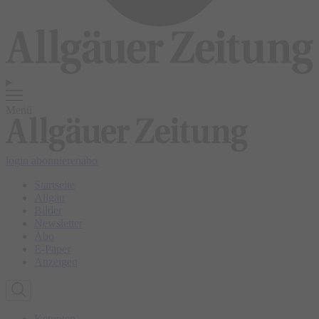
Menü
login
abonnieren
abo
Startseite
Allgäu
Bilder
Newsletter
Abo
E-Paper
Anzeigen
Kempten