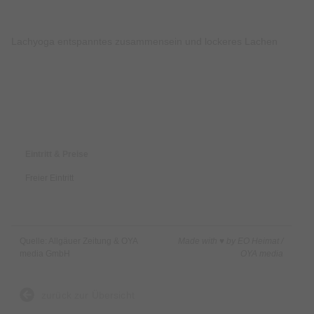
Lachyoga entspanntes zusammensein und lockeres Lachen
Preise & Zahlungsoptionen
Eintritt & Preise
Freier Eintritt
Quelle: Allgäuer Zeitung & OYA
Made with ♥ by EO Heimat /
media GmbH
OYA media
zurück zur Übersicht