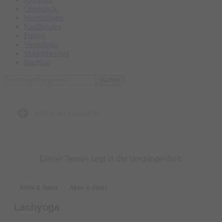
Oberallgäu
Memmingen
Kaufbeuren
Füssen
Westallgäu
Marktoberdorf
Buchloe
suchen
zurück zur Übersicht
Dieser Termin liegt in der Vergangenheit.
Aktiv & Sport
Aktiv & Sport
Lachyoga