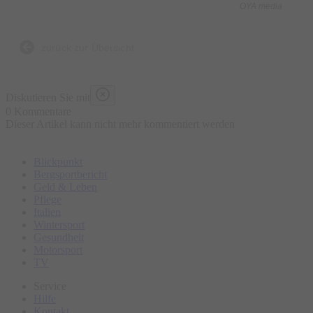
OYA media
Was ist enthalten?
- 5 kulinarische Kostproben bestehend aus traditionellen und
zurück zur Übersicht
lokalen Speisen an ausgewählten Marktständen, süß und
herzhaft
Diskutieren Sie mit
- Wasser „all you can drink“
0 Kommentare
Dieser Artikel kann nicht mehr kommentiert werden
- Geführte Tour
- Ausgebildeter Guide
Blickpunkt
Bergsportbericht
Was ist nicht enthalten?
Geld & Leben
Pflege
- Sonstige Getränke
Italien
- Restaurantbesuche mit Sitzgelegenheit
Wintersport
Gesundheit
Motorsport
Bitte erscheinen Sie ca. 15 Minuten vor Tourbeginn am
TV
Treffpunkt.
Service
Hilfe
Kontakt