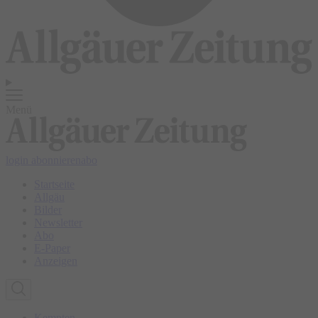
Menü
login
abonnieren
abo
Startseite
Allgäu
Bilder
Newsletter
Abo
E-Paper
Anzeigen
Kempten