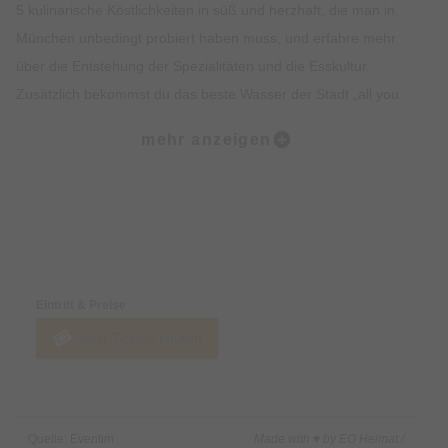
5 kulinarische Köstlichkeiten in süß und herzhaft, die man in
München unbedingt probiert haben muss, und erfahre mehr
über die Entstehung der Spezialitäten und die Esskultur.
Zusätzlich bekommst du das beste Wasser der Stadt „all you
can drink“. Lass dich vom Ambiente, der Geschichte, dem
mehr anzeigen
Insiderwissen und der Kulinarik verzaubern und lerne viel über
Bräuche, Traditionen, Kultur und Geschichte Münchens.
Highlights:
Preise & Zahlungsoptionen
5 kulinarische Kostproben auf dem Viktualienmarkt, süß und
herzhaft.
Eintritt & Preise
Erfahre alles rund um Münchner Spezialitäten wie Weißwurst,
Jetzt Tickets kaufen
Brezel oder Schmalzgebäck.
Erlebe den Viktualienmarkt in vollen Zügen und lerne viel über
die Münchner Traditionen.
Erhalte exklusives Insiderwissen und lustige Anekdote.
Quelle: Eventim
Made with ♥ by EO Heimat /