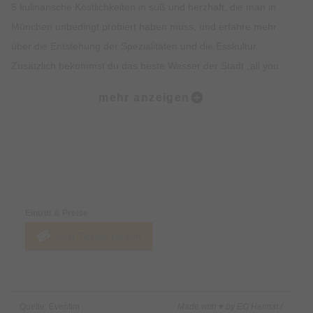
5 kulinarische Köstlichkeiten in süß und herzhaft, die man in
München unbedingt probiert haben muss, und erfahre mehr
über die Entstehung der Spezialitäten und die Esskultur.
Zusätzlich bekommst du das beste Wasser der Stadt „all you
can drink“. Lass dich vom Ambiente, der Geschichte, dem
mehr anzeigen
Insiderwissen und der Kulinarik verzaubern und lerne viel über
Bräuche, Traditionen, Kultur und Geschichte Münchens.
Highlights:
Preise & Zahlungsoptionen
5 kulinarische Kostproben auf dem Viktualienmarkt, süß und
herzhaft.
Eintritt & Preise
Erfahre alles rund um Münchner Spezialitäten wie Weißwurst,
Jetzt Tickets kaufen
Brezel oder Schmalzgebäck.
Erlebe den Viktualienmarkt in vollen Zügen und lerne viel über
die Münchner Traditionen.
Erhalte exklusives Insiderwissen und lustige Anekdote.
Quelle: Eventim
Made with ♥ by EO Heimat /