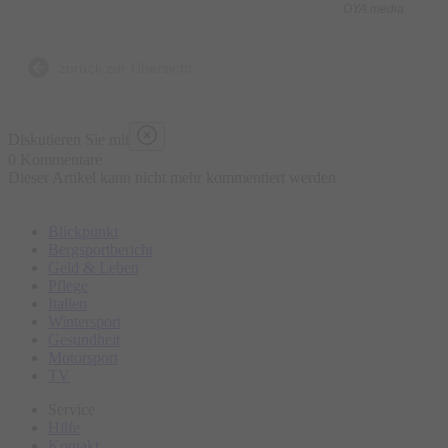
OYA media
Was ist enthalten?
- 5 kulinarische Kostproben bestehend aus traditionellen und
zurück zur Übersicht
lokalen Speisen an ausgewählten Marktständen, süß und
herzhaft
Diskutieren Sie mit
- Wasser „all you can drink“
0 Kommentare
Dieser Artikel kann nicht mehr kommentiert werden
- Geführte Tour
- Ausgebildeter Guide
Blickpunkt
Bergsportbericht
Was ist nicht enthalten?
Geld & Leben
Pflege
- Sonstige Getränke
Italien
- Restaurantbesuche mit Sitzgelegenheit
Wintersport
Gesundheit
Motorsport
Bitte erscheinen Sie ca. 15 Minuten vor Tourbeginn am
TV
Treffpunkt.
Service
Hilfe
Kontakt