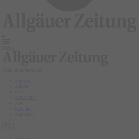
Menü
login
abonnieren
abo
Startseite
Allgäu
Bilder
Newsletter
Abo
E-Paper
Anzeigen
Kempten