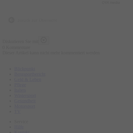
OYA media
Was ist enthalten?
- 5 kulinarische Kostproben bestehend aus traditionellen und
zurück zur Übersicht
lokalen Speisen an ausgewählten Marktständen, süß und
herzhaft
Diskutieren Sie mit
- Wasser „all you can drink“
0 Kommentare
Dieser Artikel kann nicht mehr kommentiert werden
- Geführte Tour
- Ausgebildeter Guide
Blickpunkt
Bergsportbericht
Was ist nicht enthalten?
Geld & Leben
Pflege
- Sonstige Getränke
Italien
- Restaurantbesuche mit Sitzgelegenheit
Wintersport
Gesundheit
Motorsport
Bitte erscheinen Sie ca. 15 Minuten vor Tourbeginn am
TV
Treffpunkt.
Service
Hilfe
Kontakt