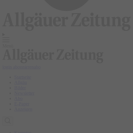
Menü
login
abonnieren
abo
Startseite
Allgäu
Bilder
Newsletter
Abo
E-Paper
Anzeigen
Kempten