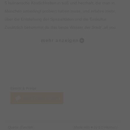
5 kulinarische Köstlichkeiten in süß und herzhaft, die man in
München unbedingt probiert haben muss, und erfahre mehr
über die Entstehung der Spezialitäten und die Esskultur.
Zusätzlich bekommst du das beste Wasser der Stadt „all you
can drink“. Lass dich vom Ambiente, der Geschichte, dem
mehr anzeigen
Insiderwissen und der Kulinarik verzaubern und lerne viel über
Bräuche, Traditionen, Kultur und Geschichte Münchens.
Highlights:
Preise & Zahlungsoptionen
5 kulinarische Kostproben auf dem Viktualienmarkt, süß und
herzhaft.
Eintritt & Preise
Erfahre alles rund um Münchner Spezialitäten wie Weißwurst,
Jetzt Tickets kaufen
Brezel oder Schmalzgebäck.
Erlebe den Viktualienmarkt in vollen Zügen und lerne viel über
die Münchner Traditionen.
Erhalte exklusives Insiderwissen und lustige Anekdote.
Quelle: Eventim
Made with ♥ by EO Heimat /