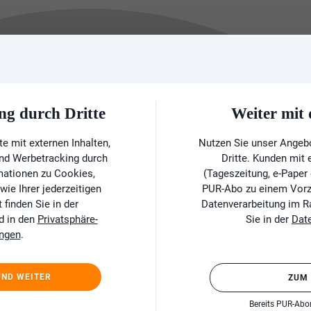
ng durch Dritte
Weiter mi
e mit externen Inhalten,
Nutzen Sie unser Angeb
und Werbetracking durch
Dritte. Kunden mit
rmationen zu Cookies,
(Tageszeitung, e-Paper
ie Ihrer jederzeitigen
PUR-Abo zu einem Vorzu
finden Sie in der
Datenverarbeitung im 
d in den
Privatsphäre-
Sie in der
Dat
ungen
.
UND WEITER
ZUM
Bereits PUR-Ab