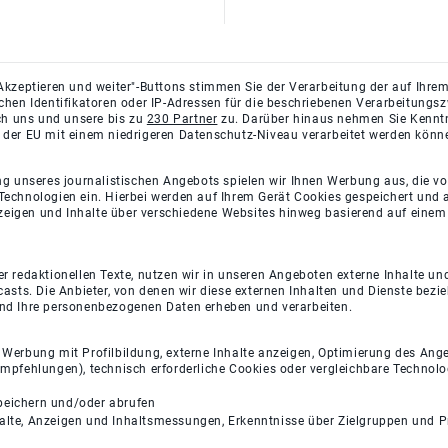
Akzeptieren und weiter"-Buttons stimmen Sie der Verarbeitung der auf Ihrem
ichen Identifikatoren oder IP-Adressen für die beschriebenen Verarbeitun
rch uns und unsere bis zu
230 Partner
zu. Darüber hinaus nehmen Sie Kenntni
 der EU mit einem niedrigeren Datenschutz-Niveau verarbeitet werden könn
ng unseres journalistischen Angebots spielen wir Ihnen Werbung aus, die v
Technologien ein. Hierbei werden auf Ihrem Gerät Cookies gespeichert und
eigen und Inhalte über verschiedene Websites hinweg basierend auf einem 
 redaktionellen Texte, nutzen wir in unseren Angeboten externe Inhalte und
casts. Die Anbieter, von denen wir diese externen Inhalten und Dienste bezi
und Ihre personenbezogenen Daten erheben und verarbeiten.
e Werbung mit Profilbildung, externe Inhalte anzeigen, Optimierung des An
empfehlungen), technisch erforderliche Cookies oder vergleichbare Technolo
peichern und/oder abrufen
halte, Anzeigen und Inhaltsmessungen, Erkenntnisse über Zielgruppen und 