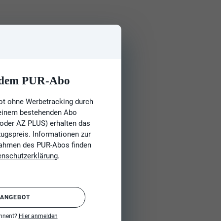
t dem PUR-Abo
ot ohne Werbetracking durch
 einem bestehenden Abo
 oder AZ PLUS) erhalten das
gspreis. Informationen zur
Rahmen des PUR-Abos finden
enschutzerklärung
.
 ANGEBOT
onnent?
Hier anmelden