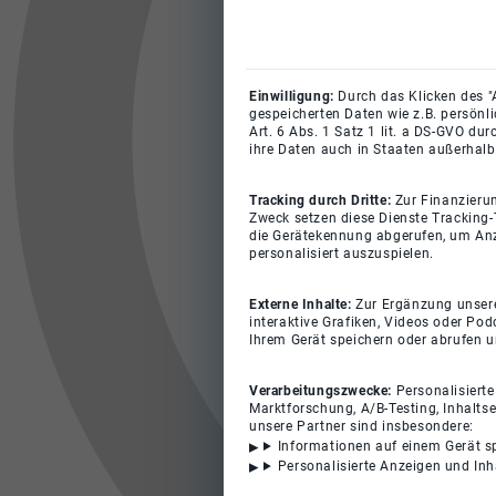
Einwilligung:
Durch das Klicken des "
gespeicherten Daten wie z.B. persönl
Art. 6 Abs. 1 Satz 1 lit. a DS-GVO du
ihre Daten auch in Staaten außerhalb
Tracking durch Dritte:
Zur Finanzieru
Zweck setzen diese Dienste Tracking-
die Gerätekennung abgerufen, um Anz
personalisiert auszuspielen.
Externe Inhalte:
Zur Ergänzung unserer
interaktive Grafiken, Videos oder Pod
Ihrem Gerät speichern oder abrufen 
Verarbeitungszwecke:
Personalisiert
Marktforschung, A/B-Testing, Inhalts
unsere Partner sind insbesondere:
Informationen auf einem Gerät s
Personalisierte Anzeigen und In