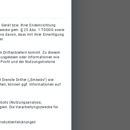
 Gerät bzw. Ihrer Endeinrichtung
gszwecke gem. § 25 Abs. 1 TDDDG sowie
s davon, dass mit ihrer Einwilligung
en.
on Drittanbietern kommt. Zu diesem
 ausgelesen oder Informationen wie
Profil und der Nutzungshistorie
 Dienste Dritter („Embeds“) wie
ehen, können ggf. Informationen auf
gebots (Nutzungsanalyse,
gien. Die Verarbeitungszwecke für
Produktentwicklungen