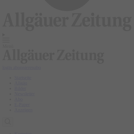
Menü
login
abonnieren
abo
Startseite
Allgäu
Bilder
Newsletter
Abo
E-Paper
Anzeigen
Kempten