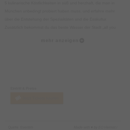
5 kulinarische Köstlichkeiten in süß und herzhaft, die man in
München unbedingt probiert haben muss, und erfahre mehr
über die Entstehung der Spezialitäten und die Esskultur.
Zusätzlich bekommst du das beste Wasser der Stadt „all you
can drink“. Lass dich vom Ambiente, der Geschichte, dem
mehr anzeigen
Insiderwissen und der Kulinarik verzaubern und lerne viel über
Bräuche, Traditionen, Kultur und Geschichte Münchens.
Highlights:
Preise & Zahlungsoptionen
5 kulinarische Kostproben auf dem Viktualienmarkt, süß und
herzhaft.
Eintritt & Preise
Erfahre alles rund um Münchner Spezialitäten wie Weißwurst,
Jetzt Tickets kaufen
Brezel oder Schmalzgebäck.
Erlebe den Viktualienmarkt in vollen Zügen und lerne viel über
die Münchner Traditionen.
Erhalte exklusives Insiderwissen und lustige Anekdote.
Quelle: Eventim
Made with ♥ by EO Heimat /