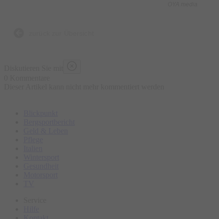
OYA media
Was ist enthalten?
- 5 kulinarische Kostproben bestehend aus traditionellen und
zurück zur Übersicht
lokalen Speisen an ausgewählten Marktständen, süß und
herzhaft
Diskutieren Sie mit
- Wasser „all you can drink“
0 Kommentare
Dieser Artikel kann nicht mehr kommentiert werden
- Geführte Tour
- Ausgebildeter Guide
Blickpunkt
Bergsportbericht
Was ist nicht enthalten?
Geld & Leben
Pflege
- Sonstige Getränke
Italien
- Restaurantbesuche mit Sitzgelegenheit
Wintersport
Gesundheit
Motorsport
Bitte erscheinen Sie ca. 15 Minuten vor Tourbeginn am
TV
Treffpunkt.
Service
Hilfe
Kontakt