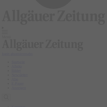
Menü
login
abonnieren
abo
Startseite
Allgäu
Bilder
Newsletter
Abo
E-Paper
Anzeigen
Kempten