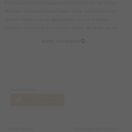
5 kulinarische Köstlichkeiten in süß und herzhaft, die man in
München unbedingt probiert haben muss, und erfahre mehr
über die Entstehung der Spezialitäten und die Esskultur.
Zusätzlich bekommst du das beste Wasser der Stadt „all you
can drink“. Lass dich vom Ambiente, der Geschichte, dem
mehr anzeigen
Insiderwissen und der Kulinarik verzaubern und lerne viel über
Bräuche, Traditionen, Kultur und Geschichte Münchens.
Highlights:
Preise & Zahlungsoptionen
5 kulinarische Kostproben auf dem Viktualienmarkt, süß und
herzhaft.
Eintritt & Preise
Erfahre alles rund um Münchner Spezialitäten wie Weißwurst,
Jetzt Tickets kaufen
Brezel oder Schmalzgebäck.
Erlebe den Viktualienmarkt in vollen Zügen und lerne viel über
die Münchner Traditionen.
Erhalte exklusives Insiderwissen und lustige Anekdote.
Quelle: Eventim
Made with ♥ by EO Heimat /