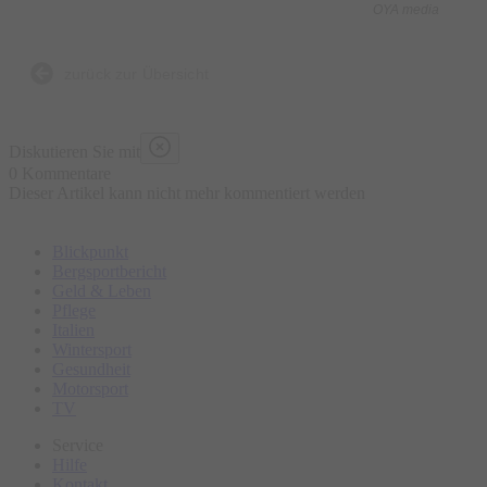
OYA media
Was ist enthalten?
- 5 kulinarische Kostproben bestehend aus traditionellen und
zurück zur Übersicht
lokalen Speisen an ausgewählten Marktständen, süß und
herzhaft
Diskutieren Sie mit
- Wasser „all you can drink“
0 Kommentare
Dieser Artikel kann nicht mehr kommentiert werden
- Geführte Tour
- Ausgebildeter Guide
Blickpunkt
Bergsportbericht
Was ist nicht enthalten?
Geld & Leben
Pflege
- Sonstige Getränke
Italien
- Restaurantbesuche mit Sitzgelegenheit
Wintersport
Gesundheit
Motorsport
Bitte erscheinen Sie ca. 15 Minuten vor Tourbeginn am
TV
Treffpunkt.
Service
Hilfe
Kontakt