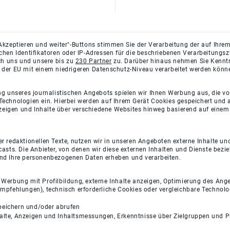
Akzeptieren und weiter"-Buttons stimmen Sie der Verarbeitung der auf Ihrem
ichen Identifikatoren oder IP-Adressen für die beschriebenen Verarbeitun
rch uns und unsere bis zu
230 Partner
zu. Darüber hinaus nehmen Sie Kenntni
 der EU mit einem niedrigeren Datenschutz-Niveau verarbeitet werden könn
ng unseres journalistischen Angebots spielen wir Ihnen Werbung aus, die v
Technologien ein. Hierbei werden auf Ihrem Gerät Cookies gespeichert und
eigen und Inhalte über verschiedene Websites hinweg basierend auf einem 
 redaktionellen Texte, nutzen wir in unseren Angeboten externe Inhalte und
casts. Die Anbieter, von denen wir diese externen Inhalten und Dienste bezi
und Ihre personenbezogenen Daten erheben und verarbeiten.
e Werbung mit Profilbildung, externe Inhalte anzeigen, Optimierung des An
empfehlungen), technisch erforderliche Cookies oder vergleichbare Technolo
peichern und/oder abrufen
halte, Anzeigen und Inhaltsmessungen, Erkenntnisse über Zielgruppen und 