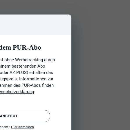
t dem PUR-Abo
ot ohne Werbetracking durch
 einem bestehenden Abo
 oder AZ PLUS) erhalten das
gspreis. Informationen zur
Rahmen des PUR-Abos finden
enschutzerklärung
.
 ANGEBOT
onnent?
Hier anmelden