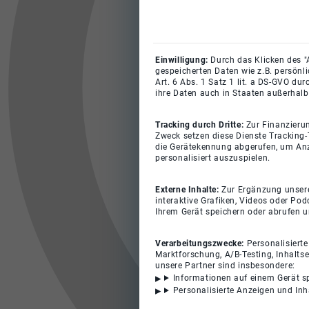
Einwilligung:
Durch das Klicken des "
gespeicherten Daten wie z.B. persönl
Art. 6 Abs. 1 Satz 1 lit. a DS-GVO du
ihre Daten auch in Staaten außerhalb
Tracking durch Dritte:
Zur Finanzieru
Zweck setzen diese Dienste Tracking-
die Gerätekennung abgerufen, um Anz
personalisiert auszuspielen.
Externe Inhalte:
Zur Ergänzung unserer
interaktive Grafiken, Videos oder Pod
Ihrem Gerät speichern oder abrufen 
Verarbeitungszwecke:
Personalisiert
Marktforschung, A/B-Testing, Inhalts
unsere Partner sind insbesondere:
Informationen auf einem Gerät s
Personalisierte Anzeigen und In