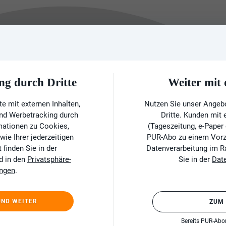
ng durch Dritte
Weiter mi
e mit externen Inhalten,
Nutzen Sie unser Angeb
und Werbetracking durch
Dritte. Kunden mit
rmationen zu Cookies,
(Tageszeitung, e-Paper
ie Ihrer jederzeitigen
PUR-Abo zu einem Vorzu
finden Sie in der
Datenverarbeitung im 
d in den
Privatsphäre-
Sie in der
Dat
ungen
.
UND WEITER
ZUM
Bereits PUR-Ab