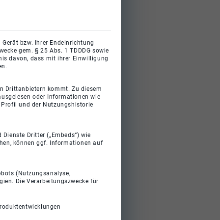
 Gerät bzw. Ihrer Endeinrichtung
gszwecke gem. § 25 Abs. 1 TDDDG sowie
s davon, dass mit ihrer Einwilligung
en.
on Drittanbietern kommt. Zu diesem
 ausgelesen oder Informationen wie
Profil und der Nutzungshistorie
 Dienste Dritter („Embeds“) wie
ehen, können ggf. Informationen auf
gebots (Nutzungsanalyse,
gien. Die Verarbeitungszwecke für
Produktentwicklungen