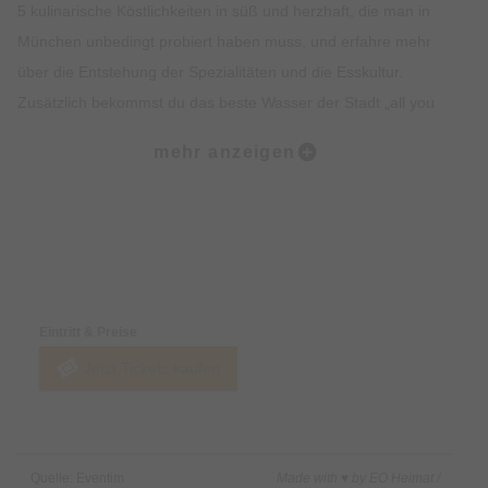
5 kulinarische Köstlichkeiten in süß und herzhaft, die man in
München unbedingt probiert haben muss, und erfahre mehr
über die Entstehung der Spezialitäten und die Esskultur.
Zusätzlich bekommst du das beste Wasser der Stadt „all you
can drink“. Lass dich vom Ambiente, der Geschichte, dem
mehr anzeigen
Insiderwissen und der Kulinarik verzaubern und lerne viel über
Bräuche, Traditionen, Kultur und Geschichte Münchens.
Highlights:
Preise & Zahlungsoptionen
5 kulinarische Kostproben auf dem Viktualienmarkt, süß und
herzhaft.
Eintritt & Preise
Erfahre alles rund um Münchner Spezialitäten wie Weißwurst,
Jetzt Tickets kaufen
Brezel oder Schmalzgebäck.
Erlebe den Viktualienmarkt in vollen Zügen und lerne viel über
die Münchner Traditionen.
Erhalte exklusives Insiderwissen und lustige Anekdote.
Quelle: Eventim
Made with ♥ by EO Heimat /