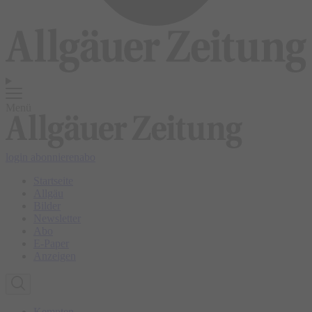
Menü
login
abonnieren
abo
Startseite
Allgäu
Bilder
Newsletter
Abo
E-Paper
Anzeigen
Kempten