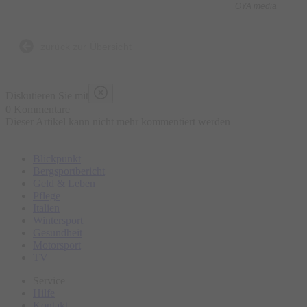
OYA media
Was ist enthalten?
- 5 kulinarische Kostproben bestehend aus traditionellen und
zurück zur Übersicht
lokalen Speisen an ausgewählten Marktständen, süß und
herzhaft
Diskutieren Sie mit
- Wasser „all you can drink“
0 Kommentare
Dieser Artikel kann nicht mehr kommentiert werden
- Geführte Tour
- Ausgebildeter Guide
Blickpunkt
Bergsportbericht
Was ist nicht enthalten?
Geld & Leben
Pflege
- Sonstige Getränke
Italien
- Restaurantbesuche mit Sitzgelegenheit
Wintersport
Gesundheit
Motorsport
Bitte erscheinen Sie ca. 15 Minuten vor Tourbeginn am
TV
Treffpunkt.
Service
Hilfe
Kontakt