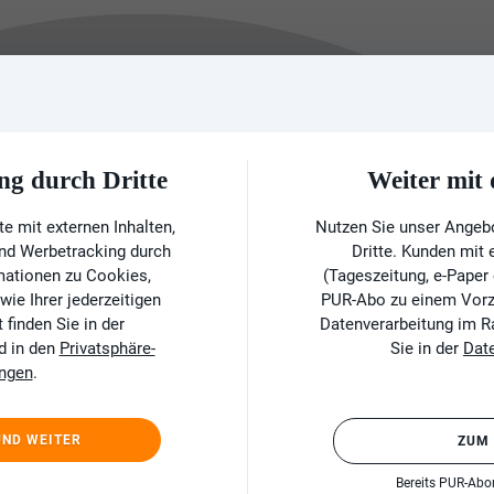
ng durch Dritte
Weiter mi
e mit externen Inhalten,
Nutzen Sie unser Angeb
und Werbetracking durch
Dritte. Kunden mit
rmationen zu Cookies,
(Tageszeitung, e-Paper
ie Ihrer jederzeitigen
PUR-Abo zu einem Vorzu
finden Sie in der
Datenverarbeitung im 
d in den
Privatsphäre-
Sie in der
Dat
ungen
.
UND WEITER
ZUM
Bereits PUR-Ab