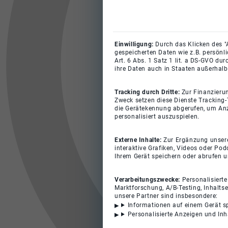
Einwilligung:
Durch das Klicken des "
gespeicherten Daten wie z.B. persönl
Art. 6 Abs. 1 Satz 1 lit. a DS-GVO du
ihre Daten auch in Staaten außerhalb
Tracking durch Dritte:
Zur Finanzieru
Zweck setzen diese Dienste Tracking-
die Gerätekennung abgerufen, um Anz
personalisiert auszuspielen.
Externe Inhalte:
Zur Ergänzung unserer
interaktive Grafiken, Videos oder Pod
Ihrem Gerät speichern oder abrufen 
Verarbeitungszwecke:
Personalisiert
Marktforschung, A/B-Testing, Inhalts
unsere Partner sind insbesondere:
Informationen auf einem Gerät s
Personalisierte Anzeigen und In