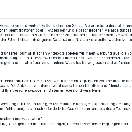
Akzeptieren und weiter"-Buttons stimmen Sie der Verarbeitung der auf Ihrem
ichen Identifikatoren oder IP-Adressen für die beschriebenen Verarbeitun
rch uns und unsere bis zu
230 Partner
zu. Darüber hinaus nehmen Sie Kenntni
 der EU mit einem niedrigeren Datenschutz-Niveau verarbeitet werden könn
ng unseres journalistischen Angebots spielen wir Ihnen Werbung aus, die v
Technologien ein. Hierbei werden auf Ihrem Gerät Cookies gespeichert und
eigen und Inhalte über verschiedene Websites hinweg basierend auf einem 
 redaktionellen Texte, nutzen wir in unseren Angeboten externe Inhalte und
casts. Die Anbieter, von denen wir diese externen Inhalten und Dienste bezi
und Ihre personenbezogenen Daten erheben und verarbeiten.
e Werbung mit Profilbildung, externe Inhalte anzeigen, Optimierung des An
empfehlungen), technisch erforderliche Cookies oder vergleichbare Technolo
peichern und/oder abrufen
halte, Anzeigen und Inhaltsmessungen, Erkenntnisse über Zielgruppen und 