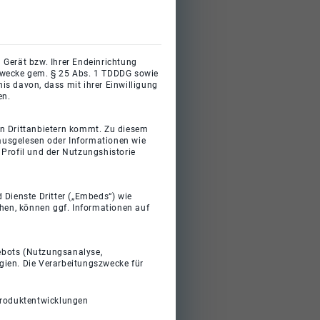
 Gerät bzw. Ihrer Endeinrichtung
gszwecke gem. § 25 Abs. 1 TDDDG sowie
s davon, dass mit ihrer Einwilligung
en.
on Drittanbietern kommt. Zu diesem
 ausgelesen oder Informationen wie
Profil und der Nutzungshistorie
 Dienste Dritter („Embeds“) wie
ehen, können ggf. Informationen auf
gebots (Nutzungsanalyse,
gien. Die Verarbeitungszwecke für
Produktentwicklungen