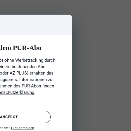
t dem PUR-Abo
ot ohne Werbetracking durch
 einem bestehenden Abo
 oder AZ PLUS) erhalten das
gspreis. Informationen zur
Rahmen des PUR-Abos finden
enschutzerklärung
.
 ANGEBOT
onnent?
Hier anmelden