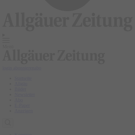
Menü
login
abonnieren
abo
Startseite
Allgäu
Bilder
Newsletter
Abo
E-Paper
Anzeigen
Kempten