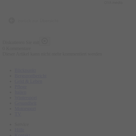
OYA media
Was ist enthalten?
- 5 kulinarische Kostproben bestehend aus traditionellen und
zurück zur Übersicht
lokalen Speisen an ausgewählten Marktständen, süß und
herzhaft
Diskutieren Sie mit
- Wasser „all you can drink“
0 Kommentare
Dieser Artikel kann nicht mehr kommentiert werden
- Geführte Tour
- Ausgebildeter Guide
Blickpunkt
Bergsportbericht
Was ist nicht enthalten?
Geld & Leben
Pflege
- Sonstige Getränke
Italien
- Restaurantbesuche mit Sitzgelegenheit
Wintersport
Gesundheit
Motorsport
Bitte erscheinen Sie ca. 15 Minuten vor Tourbeginn am
TV
Treffpunkt.
Service
Hilfe
Kontakt