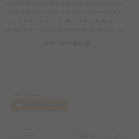
5 kulinarische Köstlichkeiten in süß und herzhaft, die man in
München unbedingt probiert haben muss, und erfahre mehr
über die Entstehung der Spezialitäten und die Esskultur.
Zusätzlich bekommst du das beste Wasser der Stadt „all you
can drink“. Lass dich vom Ambiente, der Geschichte, dem
mehr anzeigen
Insiderwissen und der Kulinarik verzaubern und lerne viel über
Bräuche, Traditionen, Kultur und Geschichte Münchens.
Highlights:
Preise & Zahlungsoptionen
5 kulinarische Kostproben auf dem Viktualienmarkt, süß und
herzhaft.
Eintritt & Preise
Erfahre alles rund um Münchner Spezialitäten wie Weißwurst,
Jetzt Tickets kaufen
Brezel oder Schmalzgebäck.
Erlebe den Viktualienmarkt in vollen Zügen und lerne viel über
die Münchner Traditionen.
Erhalte exklusives Insiderwissen und lustige Anekdote.
Quelle: Eventim
Made with ♥ by EO Heimat /