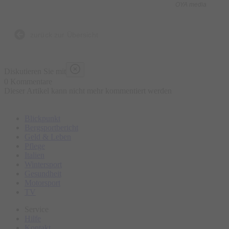
OYA media
Was ist enthalten?
- 5 kulinarische Kostproben bestehend aus traditionellen und
zurück zur Übersicht
lokalen Speisen an ausgewählten Marktständen, süß und
herzhaft
Diskutieren Sie mit
- Wasser „all you can drink“
0 Kommentare
Dieser Artikel kann nicht mehr kommentiert werden
- Geführte Tour
- Ausgebildeter Guide
Blickpunkt
Bergsportbericht
Was ist nicht enthalten?
Geld & Leben
Pflege
- Sonstige Getränke
Italien
- Restaurantbesuche mit Sitzgelegenheit
Wintersport
Gesundheit
Motorsport
Bitte erscheinen Sie ca. 15 Minuten vor Tourbeginn am
TV
Treffpunkt.
Service
Hilfe
Kontakt