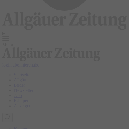
Menü
login
abonnieren
abo
Startseite
Allgäu
Bilder
Newsletter
Abo
E-Paper
Anzeigen
Kempten