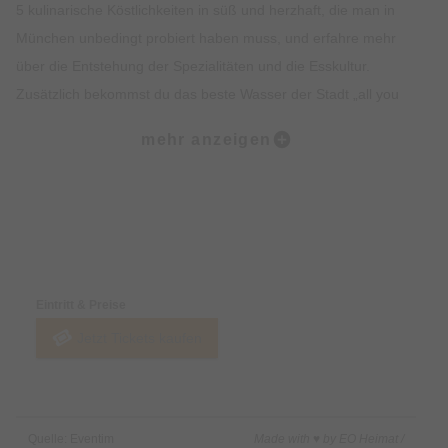
5 kulinarische Köstlichkeiten in süß und herzhaft, die man in
München unbedingt probiert haben muss, und erfahre mehr
über die Entstehung der Spezialitäten und die Esskultur.
Zusätzlich bekommst du das beste Wasser der Stadt „all you
can drink“. Lass dich vom Ambiente, der Geschichte, dem
mehr anzeigen
Insiderwissen und der Kulinarik verzaubern und lerne viel über
Bräuche, Traditionen, Kultur und Geschichte Münchens.
Highlights:
Preise & Zahlungsoptionen
5 kulinarische Kostproben auf dem Viktualienmarkt, süß und
herzhaft.
Eintritt & Preise
Erfahre alles rund um Münchner Spezialitäten wie Weißwurst,
Jetzt Tickets kaufen
Brezel oder Schmalzgebäck.
Erlebe den Viktualienmarkt in vollen Zügen und lerne viel über
die Münchner Traditionen.
Erhalte exklusives Insiderwissen und lustige Anekdote.
Quelle: Eventim
Made with ♥ by EO Heimat /