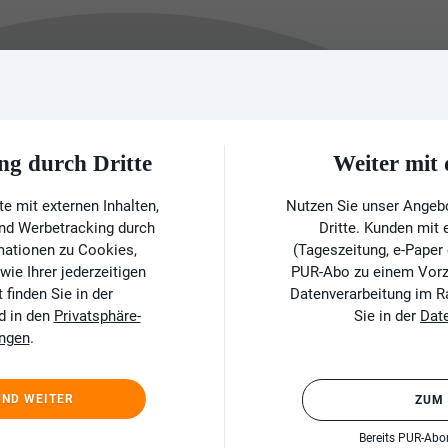
ng durch Dritte
Weiter mi
e mit externen Inhalten,
Nutzen Sie unser Angeb
und Werbetracking durch
Dritte. Kunden mit
rmationen zu Cookies,
(Tageszeitung, e-Paper
ie Ihrer jederzeitigen
PUR-Abo zu einem Vorzu
finden Sie in der
Datenverarbeitung im 
d in den
Privatsphäre-
Sie in der
Dat
ungen
.
UND WEITER
ZUM
Bereits PUR-Ab