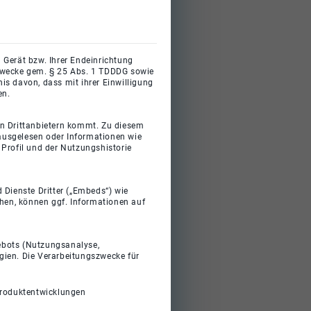
 Gerät bzw. Ihrer Endeinrichtung
gszwecke gem. § 25 Abs. 1 TDDDG sowie
s davon, dass mit ihrer Einwilligung
en.
on Drittanbietern kommt. Zu diesem
 ausgelesen oder Informationen wie
Profil und der Nutzungshistorie
 Dienste Dritter („Embeds“) wie
ehen, können ggf. Informationen auf
gebots (Nutzungsanalyse,
gien. Die Verarbeitungszwecke für
Produktentwicklungen