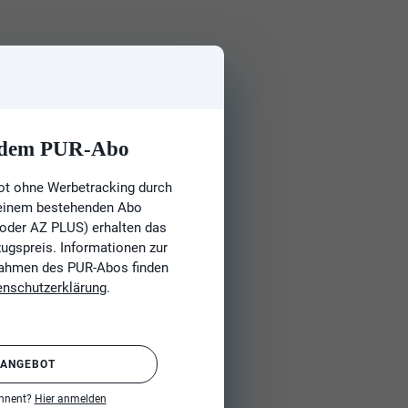
t dem PUR-Abo
ot ohne Werbetracking durch
 einem bestehenden Abo
 oder AZ PLUS) erhalten das
gspreis. Informationen zur
Rahmen des PUR-Abos finden
enschutzerklärung
.
 ANGEBOT
onnent?
Hier anmelden