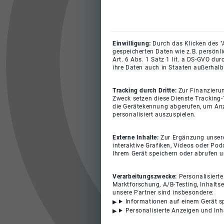
Einwilligung:
Durch das Klicken des "
gespeicherten Daten wie z.B. persönl
Art. 6 Abs. 1 Satz 1 lit. a DS-GVO du
ihre Daten auch in Staaten außerhalb
Tracking durch Dritte:
Zur Finanzieru
Zweck setzen diese Dienste Tracking-
die Gerätekennung abgerufen, um Anz
personalisiert auszuspielen.
Externe Inhalte:
Zur Ergänzung unserer
interaktive Grafiken, Videos oder Pod
Ihrem Gerät speichern oder abrufen 
Verarbeitungszwecke:
Personalisiert
Marktforschung, A/B-Testing, Inhalts
unsere Partner sind insbesondere:
Informationen auf einem Gerät s
Personalisierte Anzeigen und In