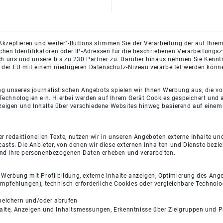
Akzeptieren und weiter"-Buttons stimmen Sie der Verarbeitung der auf Ihrem
ichen Identifikatoren oder IP-Adressen für die beschriebenen Verarbeitun
rch uns und unsere bis zu
230 Partner
zu. Darüber hinaus nehmen Sie Kenntni
 der EU mit einem niedrigeren Datenschutz-Niveau verarbeitet werden könn
ng unseres journalistischen Angebots spielen wir Ihnen Werbung aus, die v
Technologien ein. Hierbei werden auf Ihrem Gerät Cookies gespeichert und
eigen und Inhalte über verschiedene Websites hinweg basierend auf einem 
 redaktionellen Texte, nutzen wir in unseren Angeboten externe Inhalte und
casts. Die Anbieter, von denen wir diese externen Inhalten und Dienste bezi
und Ihre personenbezogenen Daten erheben und verarbeiten.
e Werbung mit Profilbildung, externe Inhalte anzeigen, Optimierung des An
empfehlungen), technisch erforderliche Cookies oder vergleichbare Technolo
peichern und/oder abrufen
halte, Anzeigen und Inhaltsmessungen, Erkenntnisse über Zielgruppen und 