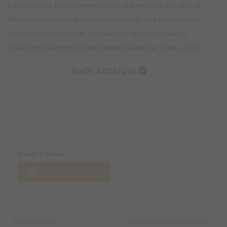
5 kulinarische Köstlichkeiten in süß und herzhaft, die man in
München unbedingt probiert haben muss, und erfahre mehr
über die Entstehung der Spezialitäten und die Esskultur.
Zusätzlich bekommst du das beste Wasser der Stadt „all you
can drink“. Lass dich vom Ambiente, der Geschichte, dem
mehr anzeigen
Insiderwissen und der Kulinarik verzaubern und lerne viel über
Bräuche, Traditionen, Kultur und Geschichte Münchens.
Highlights:
Preise & Zahlungsoptionen
5 kulinarische Kostproben auf dem Viktualienmarkt, süß und
herzhaft.
Eintritt & Preise
Erfahre alles rund um Münchner Spezialitäten wie Weißwurst,
Jetzt Tickets kaufen
Brezel oder Schmalzgebäck.
Erlebe den Viktualienmarkt in vollen Zügen und lerne viel über
die Münchner Traditionen.
Erhalte exklusives Insiderwissen und lustige Anekdote.
Quelle: Eventim
Made with ♥ by EO Heimat /