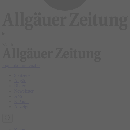
Menü
login
abonnieren
abo
Startseite
Allgäu
Bilder
Newsletter
Abo
E-Paper
Anzeigen
Kempten