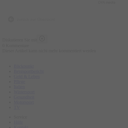
OYA media
Was ist enthalten?
- 5 kulinarische Kostproben bestehend aus traditionellen und
zurück zur Übersicht
lokalen Speisen an ausgewählten Marktständen, süß und
herzhaft
Diskutieren Sie mit
- Wasser „all you can drink“
0 Kommentare
Dieser Artikel kann nicht mehr kommentiert werden
- Geführte Tour
- Ausgebildeter Guide
Blickpunkt
Bergsportbericht
Was ist nicht enthalten?
Geld & Leben
Pflege
- Sonstige Getränke
Italien
- Restaurantbesuche mit Sitzgelegenheit
Wintersport
Gesundheit
Motorsport
Bitte erscheinen Sie ca. 15 Minuten vor Tourbeginn am
TV
Treffpunkt.
Service
Hilfe
Kontakt