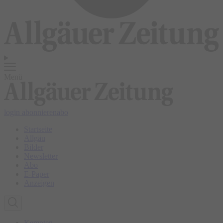
Menü
login
abonnieren
abo
Startseite
Allgäu
Bilder
Newsletter
Abo
E-Paper
Anzeigen
Kempten