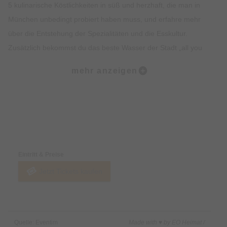
5 kulinarische Köstlichkeiten in süß und herzhaft, die man in
München unbedingt probiert haben muss, und erfahre mehr
über die Entstehung der Spezialitäten und die Esskultur.
Zusätzlich bekommst du das beste Wasser der Stadt „all you
can drink“. Lass dich vom Ambiente, der Geschichte, dem
mehr anzeigen
Insiderwissen und der Kulinarik verzaubern und lerne viel über
Bräuche, Traditionen, Kultur und Geschichte Münchens.
Highlights:
Preise & Zahlungsoptionen
5 kulinarische Kostproben auf dem Viktualienmarkt, süß und
herzhaft.
Eintritt & Preise
Erfahre alles rund um Münchner Spezialitäten wie Weißwurst,
Jetzt Tickets kaufen
Brezel oder Schmalzgebäck.
Erlebe den Viktualienmarkt in vollen Zügen und lerne viel über
die Münchner Traditionen.
Erhalte exklusives Insiderwissen und lustige Anekdote.
Quelle: Eventim
Made with ♥ by EO Heimat /