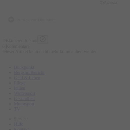
OYA media
Was ist enthalten?
- 5 kulinarische Kostproben bestehend aus traditionellen und
zurück zur Übersicht
lokalen Speisen an ausgewählten Marktständen, süß und
herzhaft
Diskutieren Sie mit
- Wasser „all you can drink“
0 Kommentare
Dieser Artikel kann nicht mehr kommentiert werden
- Geführte Tour
- Ausgebildeter Guide
Blickpunkt
Bergsportbericht
Was ist nicht enthalten?
Geld & Leben
Pflege
- Sonstige Getränke
Italien
- Restaurantbesuche mit Sitzgelegenheit
Wintersport
Gesundheit
Motorsport
Bitte erscheinen Sie ca. 15 Minuten vor Tourbeginn am
TV
Treffpunkt.
Service
Hilfe
Kontakt