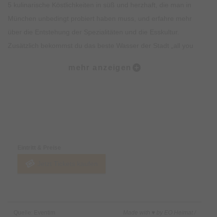
5 kulinarische Köstlichkeiten in süß und herzhaft, die man in
München unbedingt probiert haben muss, und erfahre mehr
über die Entstehung der Spezialitäten und die Esskultur.
Zusätzlich bekommst du das beste Wasser der Stadt „all you
can drink“. Lass dich vom Ambiente, der Geschichte, dem
mehr anzeigen
Insiderwissen und der Kulinarik verzaubern und lerne viel über
Bräuche, Traditionen, Kultur und Geschichte Münchens.
Highlights:
Preise & Zahlungsoptionen
5 kulinarische Kostproben auf dem Viktualienmarkt, süß und
herzhaft.
Eintritt & Preise
Erfahre alles rund um Münchner Spezialitäten wie Weißwurst,
Jetzt Tickets kaufen
Brezel oder Schmalzgebäck.
Erlebe den Viktualienmarkt in vollen Zügen und lerne viel über
die Münchner Traditionen.
Erhalte exklusives Insiderwissen und lustige Anekdote.
Quelle: Eventim
Made with ♥ by EO Heimat /