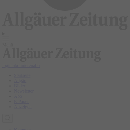
Menü
login
abonnieren
abo
Startseite
Allgäu
Bilder
Newsletter
Abo
E-Paper
Anzeigen
Kempten