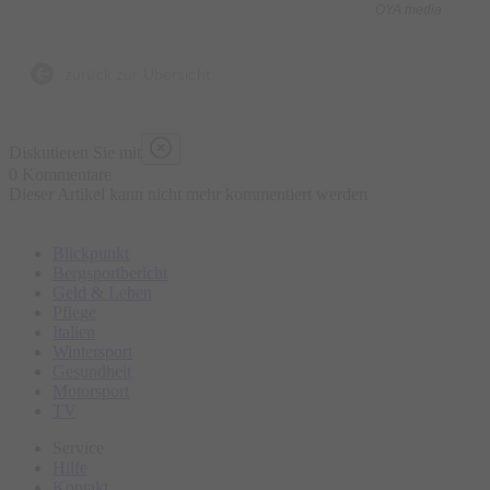
OYA media
Was ist enthalten?
- 5 kulinarische Kostproben bestehend aus traditionellen und
zurück zur Übersicht
lokalen Speisen an ausgewählten Marktständen, süß und
herzhaft
Diskutieren Sie mit
- Wasser „all you can drink“
0 Kommentare
Dieser Artikel kann nicht mehr kommentiert werden
- Geführte Tour
- Ausgebildeter Guide
Blickpunkt
Bergsportbericht
Was ist nicht enthalten?
Geld & Leben
Pflege
- Sonstige Getränke
Italien
- Restaurantbesuche mit Sitzgelegenheit
Wintersport
Gesundheit
Motorsport
Bitte erscheinen Sie ca. 15 Minuten vor Tourbeginn am
TV
Treffpunkt.
Service
Hilfe
Kontakt