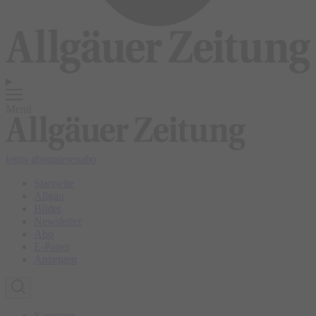
Menü
login
abonnieren
abo
Startseite
Allgäu
Bilder
Newsletter
Abo
E-Paper
Anzeigen
Kempten