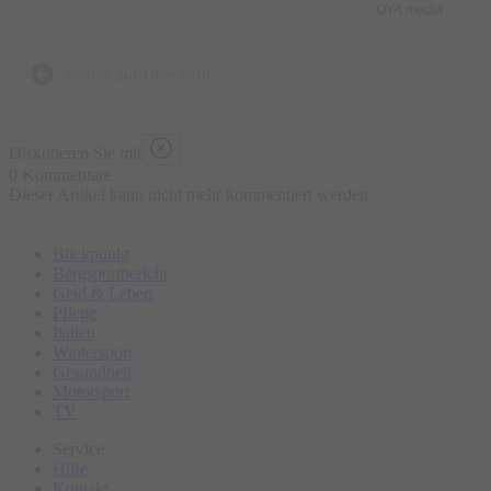
OYA media
Was ist enthalten?
- 5 kulinarische Kostproben bestehend aus traditionellen und
zurück zur Übersicht
lokalen Speisen an ausgewählten Marktständen, süß und
herzhaft
Diskutieren Sie mit
- Wasser „all you can drink“
0 Kommentare
Dieser Artikel kann nicht mehr kommentiert werden
- Geführte Tour
- Ausgebildeter Guide
Blickpunkt
Bergsportbericht
Was ist nicht enthalten?
Geld & Leben
Pflege
- Sonstige Getränke
Italien
- Restaurantbesuche mit Sitzgelegenheit
Wintersport
Gesundheit
Motorsport
Bitte erscheinen Sie ca. 15 Minuten vor Tourbeginn am
TV
Treffpunkt.
Service
Hilfe
Kontakt