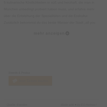
5 kulinarische Köstlichkeiten in süß und herzhaft, die man in
München unbedingt probiert haben muss, und erfahre mehr
über die Entstehung der Spezialitäten und die Esskultur.
Zusätzlich bekommst du das beste Wasser der Stadt „all you
can drink“. Lass dich vom Ambiente, der Geschichte, dem
mehr anzeigen
Insiderwissen und der Kulinarik verzaubern und lerne viel über
Bräuche, Traditionen, Kultur und Geschichte Münchens.
Highlights:
Preise & Zahlungsoptionen
5 kulinarische Kostproben auf dem Viktualienmarkt, süß und
herzhaft.
Eintritt & Preise
Erfahre alles rund um Münchner Spezialitäten wie Weißwurst,
Jetzt Tickets kaufen
Brezel oder Schmalzgebäck.
Erlebe den Viktualienmarkt in vollen Zügen und lerne viel über
die Münchner Traditionen.
Erhalte exklusives Insiderwissen und lustige Anekdote.
Quelle: Eventim
Made with ♥ by EO Heimat /